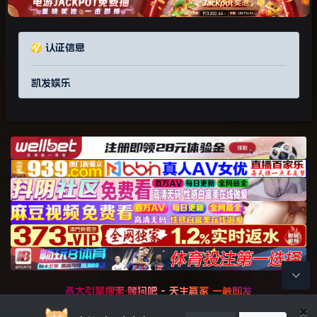
认证信息
凯发娱乐
各大引擎搜索·赌狗吧 - 天生赢家 一触即发
×