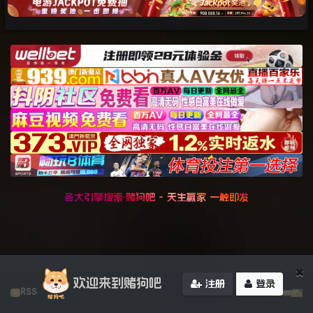
各大引擎搜索·赌狗吧 - 天生赢家 一触即发
×
欢迎来到赌狗吧
注册
登录
RSS