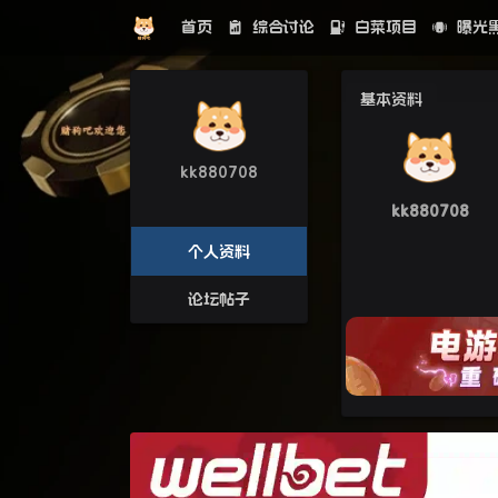
首页
综合讨论
白菜项目
曝光
基本资料
kk880708
kk880708
个人资料
论坛帖子