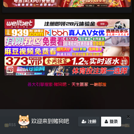
各大引擎搜索·赌狗吧 - 天生赢家 一触即发
×
欢迎来到赌狗吧
注册
登录
RSS