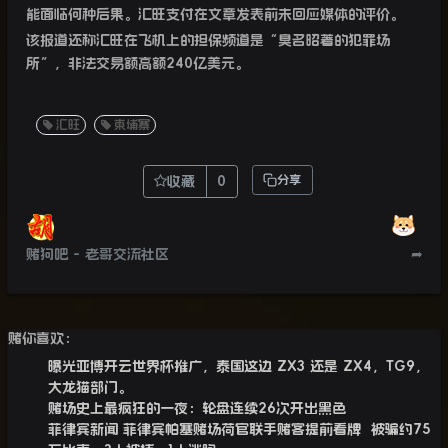
能面临何种后果。汇旺支付在文章发表前未回应媒体的评价。
该报道还称汇旺在飞机上的担保频道是“臭名昭著的犯罪场
所”，非法交易额高额240亿美元。
汇旺
柬埔寨
收藏
0
分享
赌狗吧 - 老哥交流社区
➦
赌你喜欢：
曝光亚博开云世界杯推广，泰国这边 ZX3 还是 ZX4，TG9，
大龙猫部门。
赌场史上最疯狂的一夜：轮盘连续26次开出黑色
菲律宾新闻 菲律宾帕塞赌场荷官联手赌客提前看牌 被骗约75