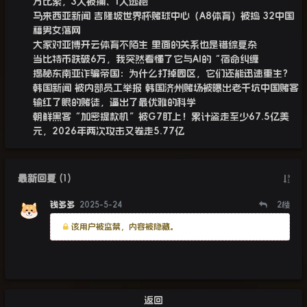
万比索，3人被捕、1人逃跑
马来西亚新闻 吉隆坡世界杯赌球中心（A8体育）被捣 32中国
籍男女落网
大家对亚博开云体育不陌生 里面的关系也是错综复杂
当比特币跌破6万，我突然看懂了它与AI的“宿命纠缠
揭秘东南亚诈骗帝国：为什么打掉园区，它们还能迅速重生？
韩国新闻 被内部员工举报 韩国济州赌场被曝出老千坑中国赌客
输红了眼的赌徒，逼出了最优雅的科学
朝鲜黑客“加密提款机”被G7盯上！累计盗走至少67.5亿美
元，2026年两次攻击又卷走5.77亿
最新回复
(
1
)
钱多多
2025-5-24
2
楼
该用户被监禁，内容被隐藏。
返回