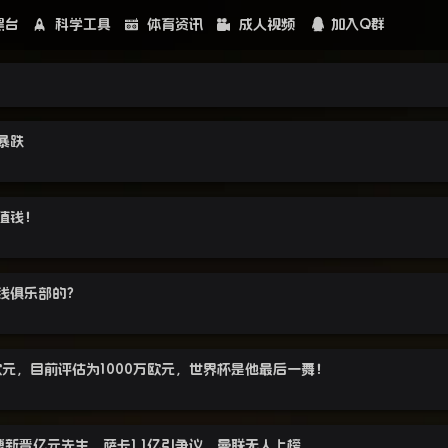
黑台
科学工具
体育资讯
成人视频
加入Q群
暴跌
值钱！
钱俱乐部的？
欧元，目前评估为1000万欧元，世界杯是他最后一舞！
新晋亿元先生，萨卡1.1亿引争议，曼联无人上榜