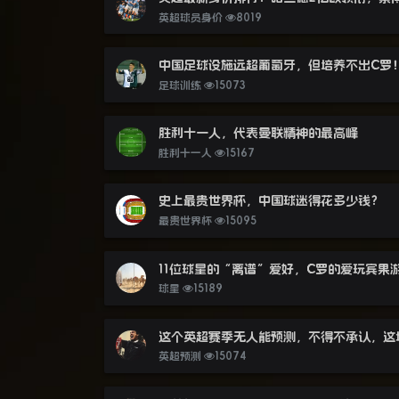
英超球员身价
8019
中国足球设施远超葡萄牙，但培养不出C罗
足球训练
15073
胜利十一人，代表曼联精神的最高峰
胜利十一人
15167
史上最贵世界杯，中国球迷得花多少钱？
最贵世界杯
15095
11位球星的“离谱”爱好，C罗的爱玩宾果
球星
15189
这个英超赛季无人能预测，不得不承认，这
英超预测
15074