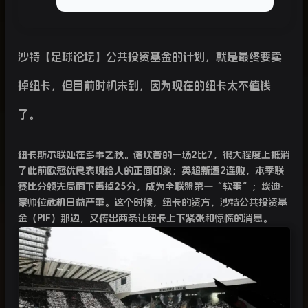
沙特【足球论坛】公共投资基金的计划，就是最终要卖
掉纽卡，但目前时机未到，因为现在的纽卡太不值钱
了。
纽卡斯尔联处在多事之秋。诺坎普的一场
2
比
7
，很大程度上抵消
了此前欧冠优良表现给人的正面印象；英超新遭
2
连败，本季联
赛比分领先局面下丢掉
25
分，成为全联盟第一“软蛋”；埃迪·
豪帅位危机日益严重。这个时候，纽卡的资方，沙特公共投资基
金（
PIF
）那边，又传出两条让纽卡上下紧张和惊慌的消息。