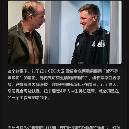
这个背景下，对于纽卡
CEO
大卫·霍普金森两周前那番“暂不寻
求换帅”的言论，外界就可有更清晰的理解了。纽卡本季四线作
战，联赛成绩大幅滑坡，呼吁换帅的球迷正在增多。到了夏天，
高层完全可能认定，纽卡要想
4
年内冲击英超冠军，就必须是在
另一个主教练的带领下。
当纽卡缺少合理的自我认知，在白日梦宏大理想的推动下，砍掉