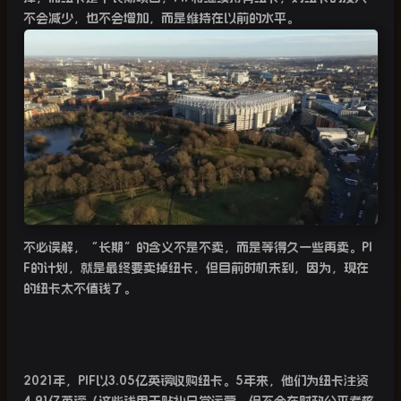
不会减少，也不会增加，而是维持在以前的水平。
不必误解，“长期”的含义不是不卖，而是等得久一些再卖。
PI
F
的计划，就是最终要卖掉纽卡，但目前时机未到，因为，现在
的纽卡太不值钱了。
2021
年，
PIF
以
3.05
亿英镑收购纽卡。
5
年来，他们为纽卡注资