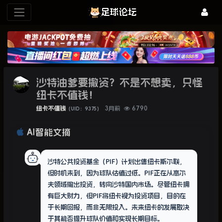
足球论坛
沙特油爹要撤资？不是不想卖，只怪
纽卡不值钱！
纽卡不值钱
3月前
6790
（UID：9375）
AI智能文摘
沙特公共投资基金（PIF）计划出售纽卡斯尔联，
但时机未到，因为球队估值过低。PIF正在从高尔
夫领域撤出投资，转向沙特国内市场。尽管纽卡拥
有巨大财力，但PIF将纽卡视为投资项目，目的在
于长期回报，而非无限投入。未来纽卡的发展取决
于其能否提升球队价值和实现长期目标。