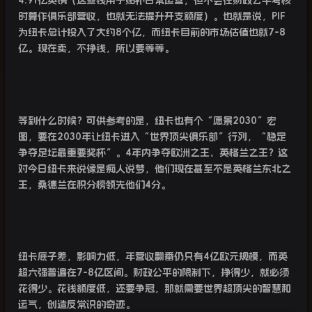
4.91
亿英镑（这些钱用于贴补日常运营，但不会在财政公平考核
时算作俱乐部营收，也就无法提升开支额度）。也就是说，
PIF
为纽卡总计投入了大约
8
个亿，而纽卡目前的市场估值也就
7-8
亿。现在卖，不挣钱，所以要等等。
等到什么时候？可供参考的是，纽卡也有个“愿景
2030
”
宏
图，要在
2030
年让纽卡进入“世界顶尖俱乐部”行列，“稳定
争夺足坛最重要奖杯”。
4
年内争夺欧洲之王、英格兰之王？这
对今日纽卡来说像是痴人说梦，他们现在甚至不是英格兰东北之
王，桑德兰在积分榜领先他们
4
分。
纽卡底子差，影响力低，年营收翻番仍只有
4
亿欧元规模，而英
超六强普遍在
7-8
亿区间。财政公平的限制下，挣得少，就必须
花得少。花钱额度低，还要争冠，那就需要世界超顶尖的智慧和
运气，创造反常识的奇迹。