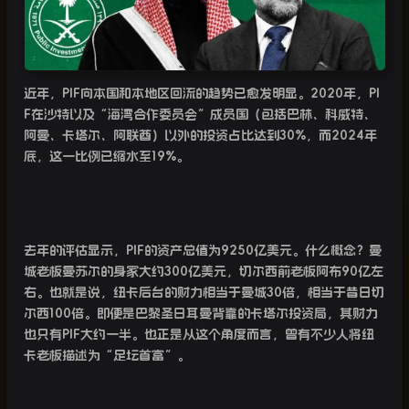
近年，
PIF
向本国和本地区回流的趋势已愈发明显。
2020
年，
PI
F
在沙特以及“海湾合作委员会”成员国（包括巴林、科威特、
阿曼、卡塔尔、阿联酋）以外的投资占比达到
30%
，而
2024
年
底，这一比例已缩水至
19%
。
去年的评估显示，
PIF
的资产总值为
9250
亿美元。什么概念？曼
城老板曼苏尔的身家大约
300
亿美元，切尔西前老板阿布
90
亿左
右。也就是说，纽卡后台的财力相当于曼城
30
倍，相当于昔日切
尔西
100
倍。即便是巴黎圣日耳曼背靠的卡塔尔投资局，其财力
也只有
PIF
大约一半。也正是从这个角度而言，曾有不少人将纽
卡老板描述为“足坛首富”。