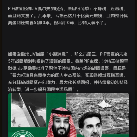
PIF
想撤出对
LIV
高尔夫的投资，原因很简单：不挣钱，还赔钱，
而且赔大发了。几年来，亏损已达几十亿美元规模，业内预计其
离盈利还需要
5
到
10
年。但
5
到
10
年，沙特人等不了。
如果说撤出
LIV
尚属“小道消息”，那么本周三，
PIF
官宣的未来
5
年战略规划则提供了清晰的图景。身兼
PIF
主席，沙特王储穆罕
默德·本·萨勒曼批准了聚焦于沙特国内市场的战略调整，目标是
“着力打造具有竞争力的国内生态系统，实现各领域互联互通，
充分释放战略资产的潜力，最大化长期回报，并持续推动沙特经
济转型，进一步提升国民生活品质”。