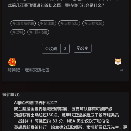
此前几年突飞猛进的首功之臣，等待他们的会是什么？
纽卡斯尔联
足球吧
足球论坛
足球社区
沙特
球队估值
收藏
0
分享
赌狗吧 - 老哥交流社区
➦
赌你喜欢：
AI能否预测世界杯冠军？
波兰超是全世界最激烈的联赛，每支球队都有可能降级
顶级联赛出场超过130次，意甲铁卫返乡后成了餐厅服务员
一战封神！阿德巴约 83 分，NBA 历史仅次于张伯伦
英超最新身价排行！哈兰德2亿欧领衔，索博新晋亿元先生，萨