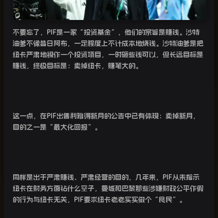
不要忘了，
PIF
是一家“投资基金”，他们的宗旨是赚钱。沙特
油爹不像昔日阿布，一定程度上不计成本地烧钱。沙特油爹是把
纽卡严肃地视作一个投资项目，一时砸些钱可以，但长远目标是
赚钱，终极目标是：卖掉纽卡，赚笔大的。
这一点，在
PIF
出售利雅得新月的公告中已有体现：卖掉新月，
目的之一是“最大化回报”。
同样是出于严肃赚钱、严肃经营的目的，几年来，
PIF
从未指示
纽卡在财务方面钻什么空子，曼城和巴黎那些涉嫌财政公平作假
的行为与纽卡无关，
PIF
要求纽卡老老实实做个“良民”。