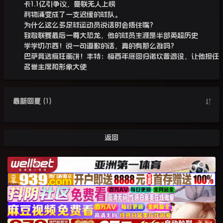
卡1.1亿引争议，曼联无人上榜
利物浦变成了一支迟缓的球队。
为什么这么多足球运动员说话时会捂住嘴？
致敬联赛最后一尊大恐龙，他的球员生涯是半部英超历史
学学切尔西！说一句道歉的话，真的有那么难吗？
巴萨竞选疯狂画饼！丰特：梅西年底回归诺坎普退役，让他担任
名誉主席和形象大使
最新回复
(
1
)
返回