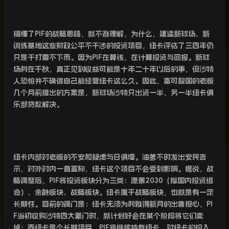
搞懂了
PIF
的战略思路，就不难理解，为什么，建造新球场、新
训练基地这些财政公平不干涉的投资项目，纽卡评估了三四年仍
只是干打雷不下雨。因为
PIF
在算钱，在计算投资与回报。新球
场利在千秋，真正见到收益可能是十年二十年以后的事，但沙特
人恐怕并不确信自己能经营纽卡这么久。因此，富可敌国的老板
几个月前提出的方案是，新球场沙特只出资一半，另一半纽卡俱
乐部贷款解决。
纽卡内部对老板的不安和疑虑与日俱增。油爹不时发出安民告
示，对外对内一直宣称，纽卡这个项目不会受到影响。据说，战
略调整后，
PIF
将投资板块分为三类：愿景
2030
（指国内投资组
合）、金融板块、战略板块。纽卡属于战略板块，也就是有一定
长期性。目前的调门是：纽卡无须为利雅得新月的出售担心，
PI
F
当初收购沙特四大豪门时，就计划好会在某个阶段将它们卖
掉；而纽卡是个长期项目，
PIF
将继续持有纽卡，对纽卡的投入