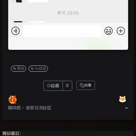
黑钱
im体育
收藏
0
分享
赌狗吧 - 老哥交流社区
➦
赌你喜欢：