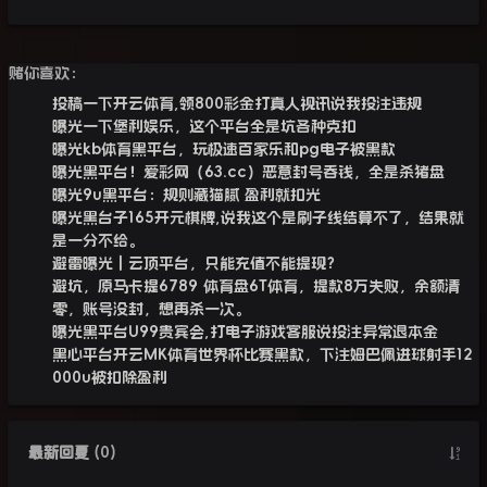
赌你喜欢：
投稿一下开云体育,领800彩金打真人视讯说我投注违规
曝光一下堡利娱乐，这个平台全是坑各种克扣
曝光kb体育黑平台，玩极速百家乐和pg电子被黑款
曝光黑平台！爱彩网（63.cc）恶意封号吞钱，全是杀猪盘
曝光9u黑平台：规则藏猫腻 盈利就扣光
曝光黑台子165开元棋牌,说我这个是刷子线结算不了，结果就
是一分不给。
避雷曝光｜云顶平台，只能充值不能提现？
避坑，原马卡提6789 体育盘6T体育，提款8万失败，余额清
零，账号没封，想再杀一次。
曝光黑平台U99贵宾会,打电子游戏客服说投注异常退本金
黑心平台开云MK体育世界杯比赛黑款，下注姆巴佩进球射手12
000u被扣除盈利
最新回复
(
0
)