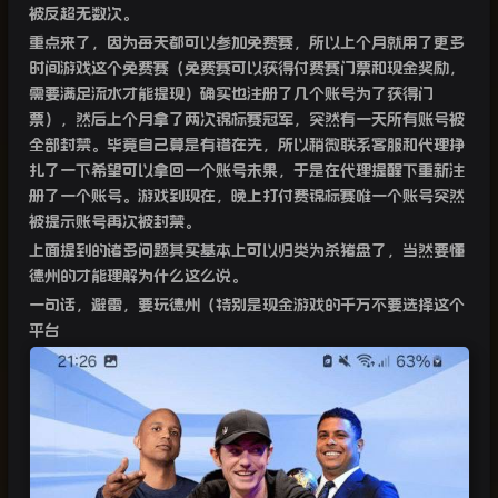
被反超无数次。
重点来了，因为每天都可以参加免费赛，所以上个月就用了更多
时间游戏这个免费赛（免费赛可以获得付费赛门票和现金奖励，
需要满足流水才能提现）确实也注册了几个账号为了获得门
票），然后上个月拿了两次锦标赛冠军，突然有一天所有账号被
全部封禁。毕竟自己算是有错在先，所以稍微联系客服和代理挣
扎了一下希望可以拿回一个账号未果，于是在代理提醒下重新注
册了一个账号。游戏到现在，晚上打付费锦标赛唯一个账号突然
被提示账号再次被封禁。
上面提到的诸多问题其实基本上可以归类为杀猪盘了，当然要懂
德州的才能理解为什么这么说。
一句话，避雷，要玩德州（特别是现金游戏的千万不要选择这个
平台