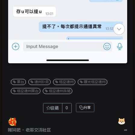
黑台
德州扑克
悟空德州
曝光悟空德州
悟空德州黑台
悟空德州杀猪
收藏
0
分享
赌狗吧 - 老哥交流社区
➦