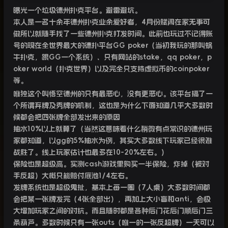
曝光一个垃圾德州扑克平台。避雷避坑。
本人是一名十余年德州扑克业余爱好者，4月份赋闲在家无事可
做所以就随手找了一些德州扑克打发时间。此前也玩过不记得账
号的现在全世界最大的德扑平台GG poker（当初我玩的那叫蜗
牛扑克，跟GG一个系统）、只有网站的stake，qq poker，p
oker world（扑克世界）以及完全只支持虚拟币的coinpoker
等。
唯独这个叫悟空德州的只有最恶心，没有更恶心。该平台搞了一
个所谓弃牌及秀牌的机制，这也是为什么下面知道几乎大多数时
候都会把四张牌全部发出来的原因
抽水10%以上就算了（当然这意味着什么稍微有点常识的德州玩
家都知道，以gg的5%抽水为例，其实大多数线下玩家已经很难
战胜了。线上玩家估计也最多在10-20%左右。）
保险也是超级高。实测cash游戏里购买一半保险，炸掉（被对
手反超）大概只能赔付底池1/4左右。
发牌系统也是超级鬼扯，基本上每一圈（7人桌）大多数时间都
会把某一张牌发完（4张全部出），再加上大小盲和anti，会极
大增加玩家之间的对抗。而且随时都是各种后门花后门顺后门三
条葫芦。多数时候只有一张outs（唯一的一张反超牌）一天可以