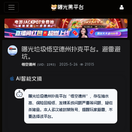
曝光黑平台
曝光垃圾悟空德州扑克平台。避雷避
坑。
悟空德州
2025-5-26
21015
（UID：2393）
AI智能文摘
曝光垃圾德州扑克平台“悟空德州”，存在抽水
高、保险回报低、发牌系统问题严重等问题，疑似
杀猪盘。本人多次被封禁账号，提醒玩家避雷，不
要选择该平台。