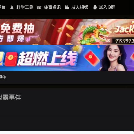
黑台
科学工具
体育资讯
成人视频
加入Q群
事件
泄露事件