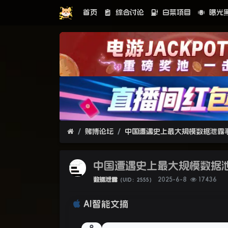
首页
综合讨论
白菜项目
曝光
赌博论坛
中国遭遇史上最大规模数据泄露
中国遭遇史上最大规模数据
数据泄露
2025-6-8
17436
（UID：2555）
AI智能文摘