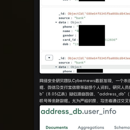
网络安全研究团队Cybernews最新发现，一个
据、微信及支付宝信息等敏感个人资料。研究人员指出
b"（8.05亿条）疑似源自微信，"address_d
机号等金融数据。尤为严峻的是，攻击者通过交叉