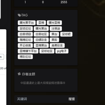
1
0
2555
TAG
曝光黑平台
亚博
曝光亚博
足球论坛
曝光黑台
注册送
白菜项目
白菜社区
黑台
足球吧
赌博论坛
白嫖彩金
黑款
开云体育
亚博黑台
免费彩金
亚博旗下平台
足球社区
pg电子
博彩论坛
作者主题
中国遭遇史上最大规模数据泄露事件
搜索