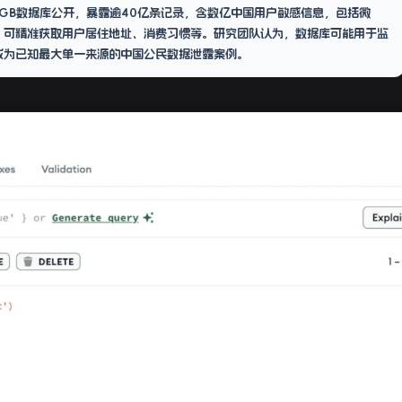
631GB数据库公开，暴露逾40亿条记录，含数亿中国用户敏感信息，包括微
，可精准获取用户居住地址、消费习惯等。研究团队认为，数据库可能用于监
成为已知最大单一来源的中国公民数据泄露案例。