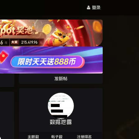
登录
发新帖
数据泄露
主题数
帖子数
注册排名