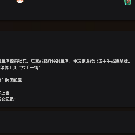
和牌序提前锁死，庄家能精准控制牌序，使玩家连续出现牛牛或通杀牌。
家集体上头“放手一搏”
赌”跨国犯罪
不上当
成交纪录！