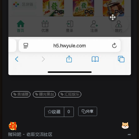
柬埔寨
曝光黑台
汇旺娱乐
收藏
0
分享
赌狗吧 - 老哥交流社区
➦