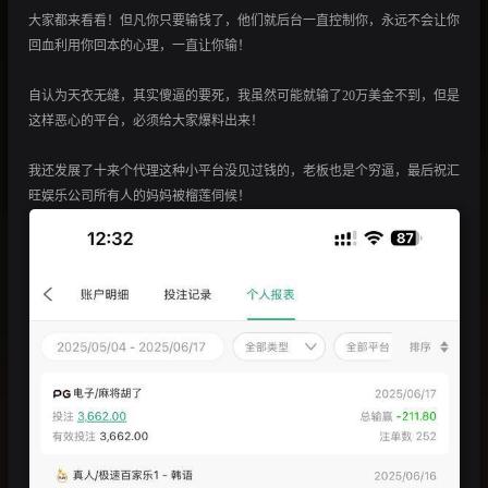
大家都来看看！但凡你只要输钱了，他们就后台一直控制你，永远不会让你
回血利用你回本的心理，一直让你输！
自认为天衣无缝，其实傻逼的要死，我虽然可能就输了20万美金不到，但是
这样恶心的平台，必须给大家爆料出来！
我还发展了十来个代理这种小平台没见过钱的，老板也是个穷逼，最后祝汇
旺娱乐公司所有人的妈妈被榴莲伺候！