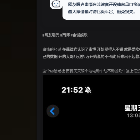
网友曝光南博在菲律宾开设体育盘口金
醒大家谨慎对待此类平台，避免损失。
#网友曝光 #南博 #金诚娱乐
事情的经过
在菲律宾认识了南博 开始觉得人不错 就是爱吹
己的数据 开的大哥5万送5 万开始说的不卡款 后来出不起
这个68是老板 南博天天骑个破电动车动不动就吹牛逼上亿资