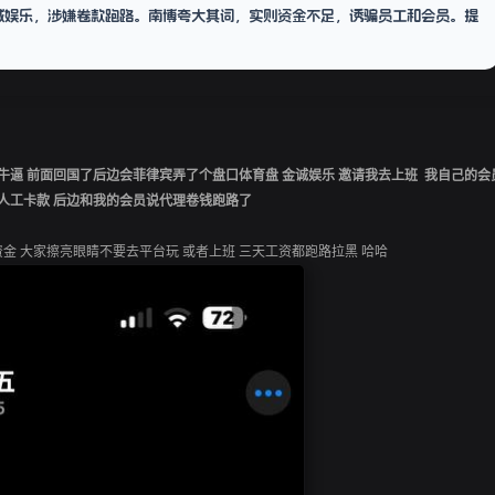
诚娱乐，涉嫌卷款跑路。南博夸大其词，实则资金不足，诱骗员工和会员。提
牛逼 前面回国了后边会菲律宾弄了个盘口体育盘 金诚娱乐 邀请我去上班
我自己的会
款人工卡款 后边和我的会员说代理卷钱跑路了
金 大家擦亮眼睛不要去平台玩 或者上班 三天工资都跑路拉黑 哈哈