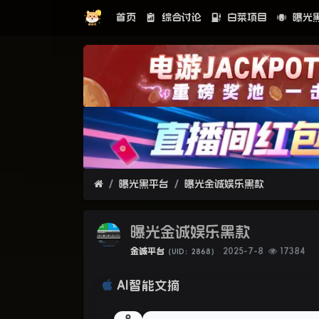
首页
综合讨论
白菜项目
曝光
曝光黑平台
曝光金诚娱乐黑款
曝光金诚娱乐黑款
金诚平台
2025-7-8
17384
（UID：2868）
AI智能文摘