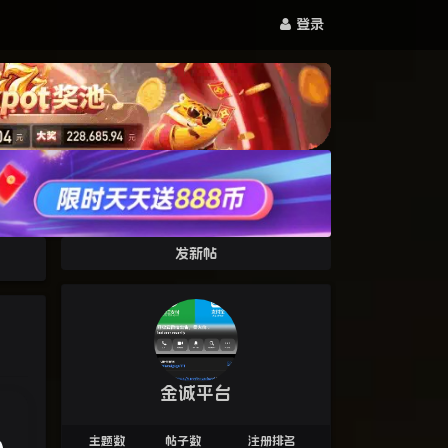
登录
发新帖
金诚平台
主题数
帖子数
注册排名