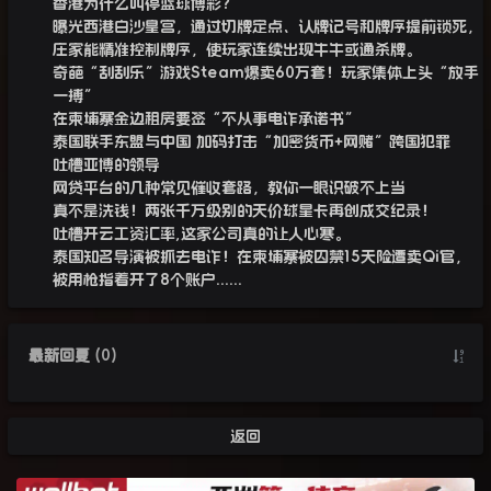
香港为什么叫停篮球博彩？
曝光西港白沙皇宫，通过切牌定点、认牌记号和牌序提前锁死，
庄家能精准控制牌序，使玩家连续出现牛牛或通杀牌。
奇葩“刮刮乐”游戏Steam爆卖60万套！玩家集体上头“放手
一搏”
在柬埔寨金边租房要签“不从事电诈承诺书”
泰国联手东盟与中国 加码打击“加密货币+网赌”跨国犯罪
吐槽亚博的领导
网贷平台的几种常见催收套路，教你一眼识破不上当
真不是洗钱！两张千万级别的天价球星卡再创成交纪录！
吐槽开云工资汇率,这家公司真的让人心寒。
泰国知名导演被抓去电诈！在柬埔寨被囚禁15天险遭卖Qi官，
被用枪指着开了8个账户......
最新回复
(
0
)
返回