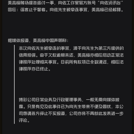
美高梅赌场提告追讨一事，向佐工作室官方账号“向佐资讯台”
回应：谣言止于智者。向佐先生被牵连事宜，美高梅已经解释。
据媒体报道，美高梅中国声明称：
本次向佐先生被牵连的事宜，源于向先生为第三方提供的
信用担保。由于欠款逾期未还，美高梅亦相应启动正常法
律程序处理相关事宜。日前所有款项已全数清还，相应法
律程序亦已终止。
博彩公司日常业务及行政管理事务，一般无需向媒体披
露。只是有见及此事件已为向先生带来不便及困扰，本公
司恳请各方停止不实报道，公司亦将不再就此发表进一步
评论。