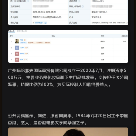
广州嘛哈爹夫国际商贸有限公司成立于
2020
年
7
月，注册资本
5
00
万元，主要业务是化妆品和卫生用品批发等。向佐担任该公司
监事，持股比例为
100%
，为实际控制人和最终受益人。
公开资料显示，向佐，原名向展平，
1984
年
7
月
20
日出生于中国
香港，艺人、是香港电影大亨向华强之子。