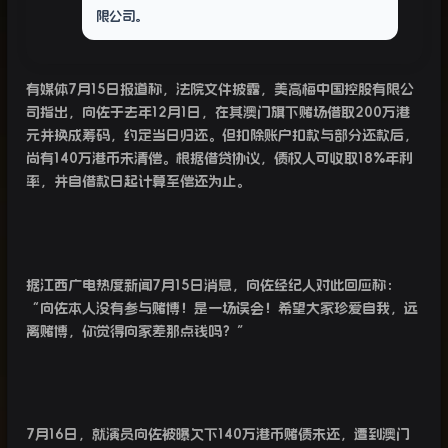
限公司。
有媒体
7
月
15
日报道称，法院文件披露，美高梅中国控股有限公
司指出，向佐于去年
12
月
1
日，在其澳门旗下赌场借取
200
万港
元并换成筹码，约定当日归还。但扣除账户扣款与部分还款后，
尚有
140
万港币未清偿。根据借贷协议，债权人可收取
18%
年利
率，并自借款日起计算至偿还为止。
据江西广电热度新闻
7
月
15
日消息，向佐经纪人对此回应称：
“向佐本人没有参与赌博！是一场误会！希望大家珍爱自我，远
离赌博，你觉得向家差那点钱吗？”
7
月
16
日，就演员向佐被曝欠下
140
万港币赌债未还，遭到澳门