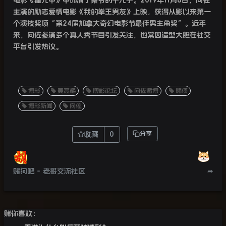
电影《霍元甲》中饰演了秦爷的干儿子。
2019
年
11
月
8
日，向佐
主演的励志爱情电影《我的拳王男友》上映，获得从影以来第一
个演技奖项“第
24
届加拿大奇幻电影节最佳男主角奖”。近年
来，向佐参演多个真人秀节目引发关注，也常因造型大胆在社交
平台引发热议。
博彩
美高梅
博彩论坛
向佐赌博
赌债
博彩新闻
向佐
收藏
0
分享
赌狗吧 - 老哥交流社区
➦
赌你喜欢：