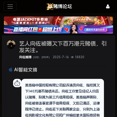
赌博论坛
艺人向佐被曝欠下百万港元赌债，引
发关注。
向佐赌博
2025-7-16
18820
（UID：2939）
AI智能文摘
美高梅中国控股有限公司起诉演员向佐，指控其欠
下140万港币赌债未还。向佐工作室及经纪人均否
认赌博，称其为第三方信用担保。美高梅声明称，
向佐被牵连事宜源于信用担保，欠款已清还，法律
程序已终止。向佐名下关联两家企业，分别为上海
佐鸣影视文化有限公司和广州嘛哈爹夫国际商贸有