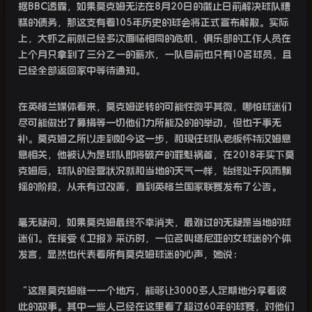
据
BBC
透露，如果莫克姆无法在
8
月
20
日的截止日前解决球队糟
糕的债务，那这支有着
105
年历史的球会将正式宣布解散。实际
上，大虾之前就已经多次面临相同的危机，俱乐部的工作人员在
上个月只拿到了三分之一的薪水，一队目前也只有
10
名球员，且
已经全部返回家中等待通知。
在英格兰媒体看来，莫克姆逆转的可能性微乎其微，哪怕球迷们
尽可能做出了募捐等一切他们力所能及的的举动，但也于事无
补。莫克姆之所以走到如今这一步，和现任球队老板怀特汉姆息
息相关，他被认为是球队即将破产的罪魁祸首，在
2018
年买下莫
克姆后，球队的经营状况就和当地的天气一样，始终处于风雨飘
摇的阶段，从未有过改善，直到英格兰国家联赛发布了公告。
毫无疑问，如果莫克姆最终不幸消失，最难过的无疑是当地的球
迷们。在接受《卫报》采访时，一位名叫塔尼亚的女球迷的个体
发言，显然也代表着所有莫克姆球迷的心声，她说：
“
这是莫克姆唯一一个地方，能够让
3000
多人定期地分享着彼
此的故事。其中一些人已经在这里看了超过
60
年的球赛，对他们