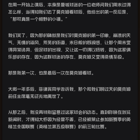
在周一开始上课后，本身是曼城球迷的一位老师问我们周末过得
怎么样，当得知我们去了莫克姆看球后，他给出的第一反应是，
“那可真是一个粗野的小镇。”
我们笑了，因为那的确就是我们对莫克姆的第一印象，崩溃的天
气，无情的海风，荒芜的街道，末日般的既视感，让那个周末变
得异常诡异，但足球的出现，又让这一切得以扭转，因为这家俱
乐部的存在，因为这群球迷的存在，莫克姆又变得柔情至极。
那是我第一次，也是最后一次在莫克姆看球。
大概一年多后，菲律宾同学告诉我，那个和我们聊过天的莫克姆
前任主席毫无征兆地离世了。
从那之后，我没再特别留意过这家球会的动态。直到昨晚在浏览
新闻时，才得知大虾因为经营不善，已经被禁止参加新赛季的英
格兰全国联赛（英格兰第五级联赛）的前三轮比赛。