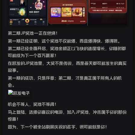
第二期
JP
奖池
—
正在燃烧！
第一期已经证明，这个奖池不仅能爆，而且爆得快、爆得狠。
第二期已经全面开启，奖池金额正以飞快的速度增长，你随时都
可能成为下一个百万赢家！
在凯发的
JP
奖池里，大奖不是传说，而是每天都可能发生的真实
故事。
第一期的成功，只是序章；第二期，才是真正属于所有人的机
会。
机会不等人，奖池不等闲！
马上登陆，选择你喜欢的电游，加入
JP
奖池，冲击属于你的那份
惊喜！
因为，下一个被全站刷屏庆祝的名字，很可能就是你！