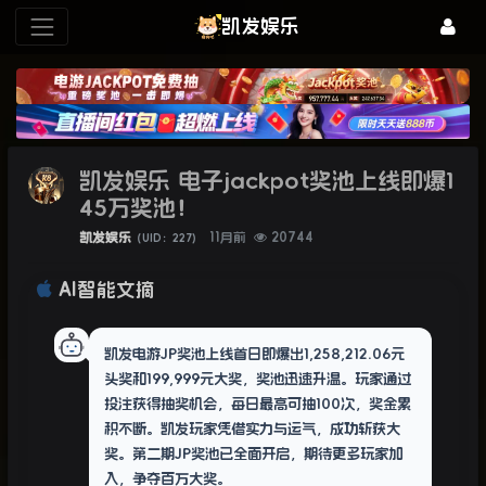
凯发娱乐
凯发娱乐 电子jackpot奖池上线即爆1
45万奖池！
凯发娱乐
11月前
20744
（UID：227）
AI智能文摘
凯发电游JP奖池上线首日即爆出1,258,212.06元
头奖和199,999元大奖，奖池迅速升温。玩家通过
投注获得抽奖机会，每日最高可抽100次，奖金累
积不断。凯发玩家凭借实力与运气，成功斩获大
奖。第二期JP奖池已全面开启，期待更多玩家加
入，争夺百万大奖。