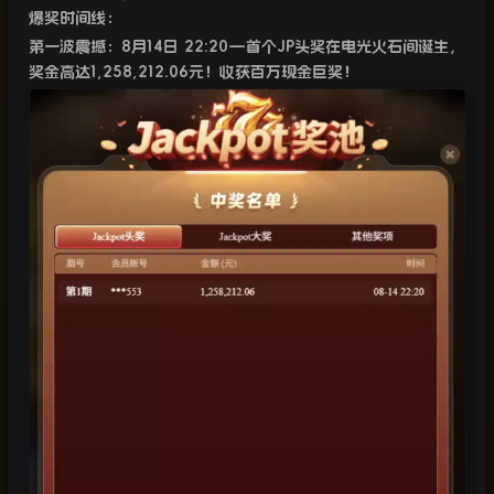
爆奖时间线：
第一波震撼：
8
月
14
日
22:20—
首个
JP
头奖在电光火石间诞生，
奖金高达
1,258,212.06
元！收获百万现金巨奖！