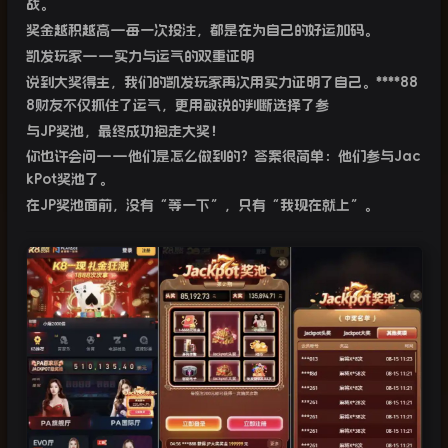
战。
奖金越积越高
—
每一次投注，都是在为自己的好运加码。
凯发玩家
——
实力与运气的双重证明
说到大奖得主，我们的凯发玩家再次用实力证明了自己。
****88
8
财友不仅抓住了运气，更用敏锐的判断选择了参
与
JP
奖池，最终成功抱走大奖！
你也许会问
——
他们是怎么做到的？答案很简单：他们参与
Jac
kPot
奖池了。
在
JP
奖池面前，没有“等一下”，只有“我现在就上”。