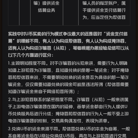
骗）提供资金
骗人员的指定账户，属
结算业务
于提供资金支付结算行
为，应当定性为帮信罪
实践中对
U
币买卖的行为模式争议最大的还是因对“资金支付结
算”的理解不同，有人认为构成帮信罪，有人认为构成掩饰罪，
还有人认为构成诈骗罪（从犯），笔者根据办案经验总结可以从
以下几个方面进行区分：
1.
主观明知程度不同。对于诈骗罪的从犯来讲，需要行为人明确
知道上游犯罪为诈骗罪，且知道兑换的是哪一笔资金；对于掩隐
罪和帮信罪来说，不需要明知兑换的资金是否为具体的那一笔诈
骗资金，仅仅需要知道兑换的现金可能是违法所得（帮信罪需要
知道诈骗资金来自于网络犯罪所得）；
2.
与上游犯罪联系的紧密程度不同。诈骗罪（从犯）一般来讲属
于上游电信诈骗集团在国内的延伸，每单资金都由行为人提供
U
币兑换服务后进行分成；掩隐罪和帮信罪的行为人一般不受上游
电信诈骗集团的控制，交易具有偶发性，表现为派单。
3.
兑换
U
币的资金来源不同。帮信罪兑换
U
币的本金为自筹，一般
系自筹资金后在
U
商处兑换成
U
币后，再在与上游犯罪进行交易