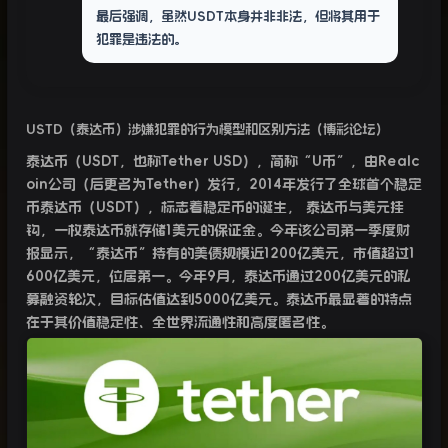
最后强调，虽然USDT本身并非非法，但将其用于
犯罪是违法的。
USTD（泰达币）涉嫌犯罪的行为模型和区别方法（博彩论坛）
泰达币（
USDT
，也称
Tether USD
），简称“
U
币”，由
Realc
oin
公司（后更名为
Tether
）发行，
2014
年发行了全球首个稳定
币泰达币（
USDT
），标志着稳定币的诞生，
泰达币与美元挂
钩，一枚泰达币就存储
1
美元的保证金。今年该公司第一季度财
报显示，“泰达币”持有的美债规模近
1200
亿美元，市值超过
1
600
亿美元，位居第一。今年
9
月，泰达币通过
200
亿美元的私
募融资轮次，目标估值达到
5000
亿美元。泰达币最显著的特点
在于其价值稳定性、全世界流通性和高度匿名性。