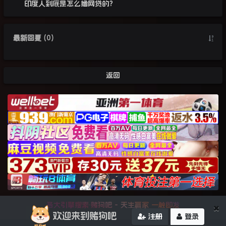
印度人到底是怎么撸网贷的？
最新回复
(
0
)
返回
各大引擎搜索·赌狗吧 - 天生赢家 一触即发
×
欢迎来到赌狗吧
注册
登录