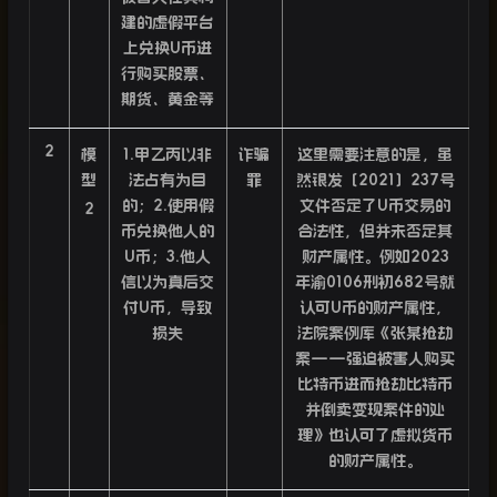
建的虚假平台
上兑换
U
币进
行购买股票、
期货、黄金等
2
模
1.
甲乙丙以非
诈骗
这里需要注意的是，虽
型
法占有为目
罪
然银发〔
2021
〕
237
号
的；
2.
使用假
文件否定了
U
币交易的
2
币兑换他人的
合法性，但并未否定其
U
币；
3.
他人
财产属性。例如
2023
信以为真后交
年渝
0106
刑初
682
号就
付
U
币，导致
认可
U
币的财产属性，
损失
法院案例库《张某抢劫
案
——
强迫被害人购买
比特币进而抢劫比特币
并倒卖变现案件的处
理》也认可了虚拟货币
的财产属性。