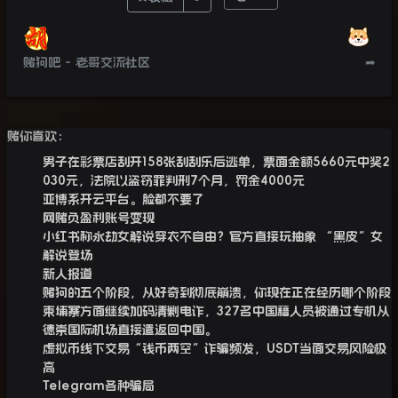
赌狗吧 - 老哥交流社区
➦
赌你喜欢：
男子在彩票店刮开158张刮刮乐后逃单，票面金额5660元中奖2
030元，法院以盗窃罪判刑7个月，罚金4000元
亚博系开云平台。脸都不要了
网赌负盈利账号变现
小红书称永劫女解说穿衣不自由？官方直接玩抽象 “黑皮”女
解说登场
新人报道
赌狗的五个阶段，从好奇到彻底崩溃，你现在正在经历哪个阶段
柬埔寨方面继续加码清剿电诈，327名中国籍人员被通过专机从
德崇国际机场直接遣返回中国。
虚拟币线下交易“钱币两空”诈骗频发，USDT当面交易风险极
高
Telegram各种骗局