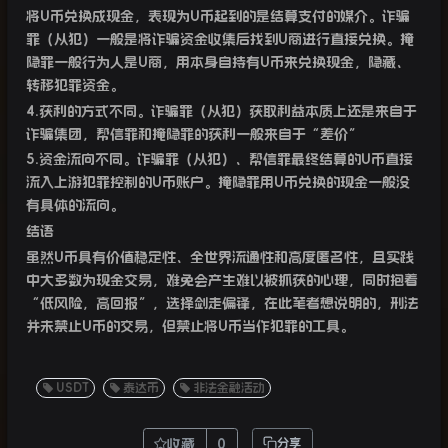
将
U
币兑换成现金，表现为
U
币起到的是结算支付的媒介。诈骗
罪（从犯）一般是将诈骗资金收集后找到
U
商进行直接兑换。掩
隐罪一般行为人是
U
商，用本身自持有
U
币来兑换现金，隐藏、
转移犯罪资金。
4.
获利的方式不同。诈骗罪（从犯）获取利益本质上还是来自于
诈骗集团，帮信罪和掩隐罪的获利一般来自于“差价”
5.
资金流向不同。诈骗罪（从犯）、帮信罪最终结算的
U
币直接
流入上游犯罪控制的
U
币账户。掩隐罪用
U
币兑换的现金一般没
有具体的流向。
结语
虽然
U
币具有价值稳定性、全世界流通性和高度匿名性，且实践
中大多数为现金交易，难免会产生难以被抓获的心理，同时抱着
“低风险，高回报”，选择剑走偏锋，在此笔者想说明的，刑法
并未禁止
U
币的交易，但禁止将
U
币当作犯罪的工具。
USDT
泰达币
非法金融活动
收藏
0
分享