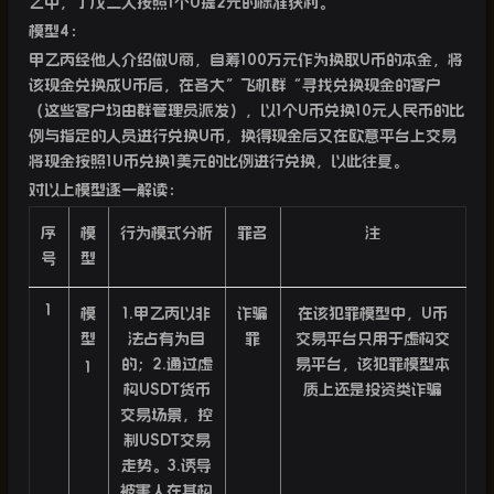
之中，丁戊二人按照
1
个
U
提
2
元的标准获利。
模型
4
：
甲乙丙经他人介绍做
U
商，自筹
100
万元作为换取
U
币的本金，将
该现金兑换成
U
币后，在各大”飞机群“寻找兑换现金的客户
（这些客户均由群管理员派发），以
1
个
U
币兑换
10
元人民币的比
例与指定的人员进行兑换
U
币，换得现金后又在欧意平台上交易
将现金按照
1U
币兑换
1
美元的比例进行兑换，以此往复。
对以上模型逐一解读：
序
模
行为模式分析
罪名
注
号
型
1
模
1.
甲乙丙以非
诈骗
在该犯罪模型中，
U
币
型
法占有为目
罪
交易平台只用于虚构交
的；
2.
通过虚
易平台，该犯罪模型本
1
构
USDT
货币
质上还是投资类诈骗
交易场景，控
制
USDT
交易
走势。
3.
诱导
被害人在其构