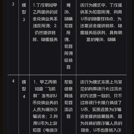
3
模
1.
丁戊明知甲
掩
该行为模式中，丁戊提
型
乙丙提供的资
饰、
供系为犯罪所得，利用
金兑换业务系
隐瞒
U
币的隐匿性特点，为
3
违反所得；
2.
犯罪
涉案资金提供转移、隐
仍然提供转
所
匿服务后获利，具有明
移、隐匿服务
得、
显的掩饰、隐瞒
犯罪
所得
收益
罪
4
模
1
，甲乙丙明
帮助
该行为模式本质上与常
型
知道“飞机
信息
见的利用银行卡过流水
群”发布的
U
网络
的方法是一致的，只不
4
币兑换业务的
犯罪
过将银行卡媒介换成了
人员为境外诈
活动
U
币，实质还是为诈骗
骗资金；
2.
利
罪
资金提供结算服务，因
用
U
币为上游
为兑换的是诈骗人员的
犯罪（电信诈
现金，
U
币也是转入诈