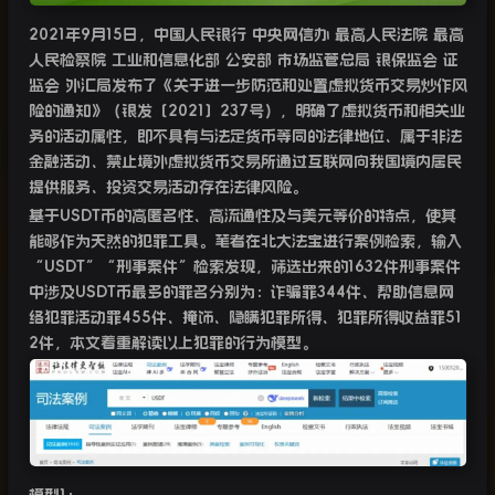
2021
年
9
月
15
日，中国人民银行
中央网信办
最高人民法院
最高
人民检察院
工业和信息化部
公安部
市场监管总局
银保监会
证
监会
外汇局发布了《关于进一步防范和处置虚拟货币交易炒作风
险的通知》（银发〔
2021
〕
237
号），明确了虚拟货币和相关业
务的活动属性，即不具有与法定货币等同的法律地位、属于非法
金融活动、禁止境外虚拟货币交易所通过互联网向我国境内居民
提供服务、投资交易活动存在法律风险。
基于
USDT
币的高匿名性、高流通性及与美元等价的特点，使其
能够作为天然的犯罪工具。笔者在北大法宝进行案例检索，输入
“
USDT
”“
刑事案件”检索发现，筛选出来的
1632
件刑事案件
中涉及
USDT
币最多的罪名分别为：诈骗罪
344
件、帮助信息网
络犯罪活动罪
455
件、掩饰、隐瞒犯罪所得、犯罪所得收益罪
51
2
件，本文着重解读以上犯罪的行为模型。
模型
1
：