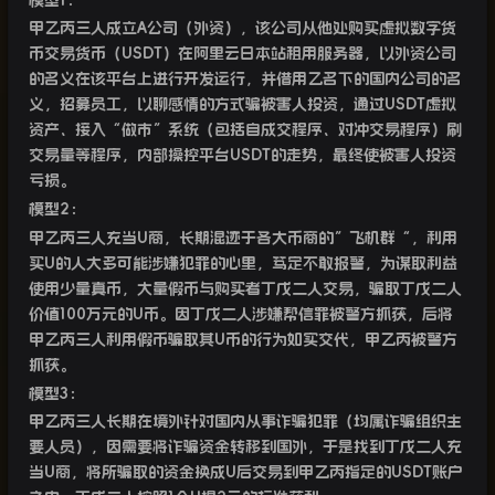
甲乙丙三人成立
A
公司（外资），该公司从他处购买虚拟数字货
币交易货币（
USDT
）在阿里云日本站租用服务器，以外资公司
的名义在该平台上进行开发运行，并借用乙名下的国内公司的名
义，招募员工，以聊感情的方式骗被害人投资，通过
USDT
虚拟
资产、接入“做市”系统（包括自成交程序、对冲交易程序）刷
交易量等程序，内部操控平台
USDT
的走势，最终使被害人投资
亏损。
模型
2
：
甲乙丙三人充当
U
商，长期混迹于各大币商的”飞机群“，利用
买
U
的人大多可能涉嫌犯罪的心里，笃定不敢报警，为谋取利益
使用少量真币，大量假币与购买者丁戊二人交易，骗取丁戊二人
价值
100
万元的
U
币。因丁戊二人涉嫌帮信罪被警方抓获，后将
甲乙丙三人利用假币骗取其
U
币的行为如实交代，甲乙丙被警方
抓获。
模型
3
：
甲乙丙三人长期在境外针对国内从事诈骗犯罪（均属诈骗组织主
要人员），因需要将诈骗资金转移到国外，于是找到丁戊二人充
当
U
商，将所骗取的资金换成
U
后交易到甲乙丙指定的
USDT
账户