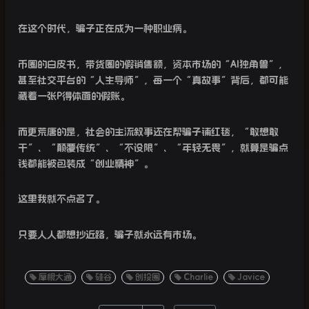
在这个时代，骗子正在成为一种职业病。
币圈的白皮书，带货圈的假销售额，资本市场的“
AI
独角兽”，
甚至社交平台的“人生导师”，每一个“真故事”背后，都可能
藏着一张
P
得体面的假账。
而更荒唐的是，社会的主流叙事还在帮骗子铺红毯，“敢想敢
干”、“颠覆传统”、“不设限”、“年轻无畏”，就算是骗点
钱都能被包装成“创业精神”。
这里我就不点名了。
只要人人都想抄近路，骗子就永远有市场。
摩根大通
硅谷
创投圈
Charlie
Javice