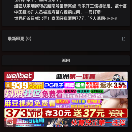
组团从柬埔寨转战越南筹备新窝点 尚未开工便被锁定，数十名
中国籍涉诈人员被富寿警方提前收网、一网打尽！
世界杯首日就出手！泰国突查豪利777，19人落网📣📣📣
最新回复
(
0
)
返回