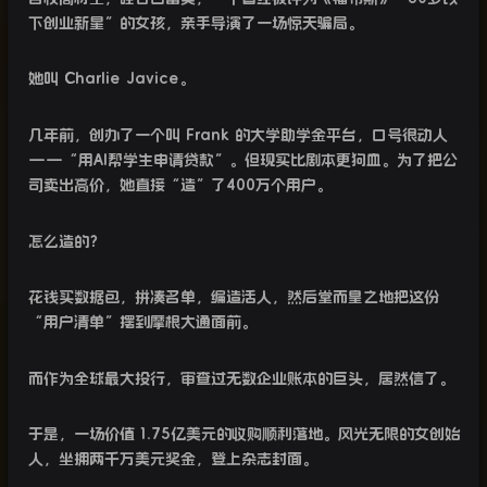
下创业新星”的女孩，亲手导演了一场惊天骗局。
她叫
Charlie Javice
。
几年前，创办了一个叫
Frank
的大学助学金平台，口号很动人
——
“
用
AI
帮学生申请贷款”。但现实比剧本更狗血。为了把公
司卖出高价，她直接“造”了
400
万个用户。
怎么造的？
花钱买数据包，拼凑名单，编造活人，然后堂而皇之地把这份
“用户清单”摆到摩根大通面前。
而作为全球最大投行，审查过无数企业账本的巨头，居然信了。
于是，一场价值
1.75
亿美元的收购顺利落地。风光无限的女创始
人，坐拥两千万美元奖金，登上杂志封面。