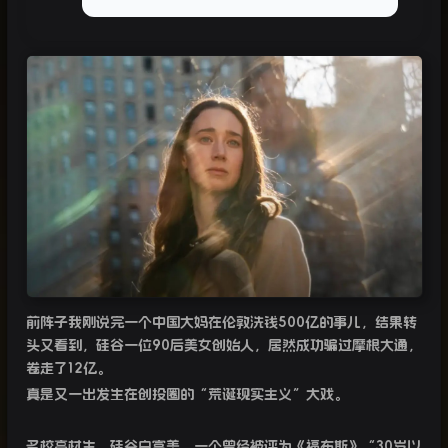
前阵子我刚说完一个中国大妈在伦敦洗钱
500
亿的事儿，结果转
头又看到，硅谷一位
90
后美女创始人，居然成功骗过摩根大通，
卷走了
12
亿。
真是又一出发生在创投圈的“荒诞现实主义”大戏。
名校高材生，硅谷白富美，一个曾经被评为《福布斯》“
30
岁以