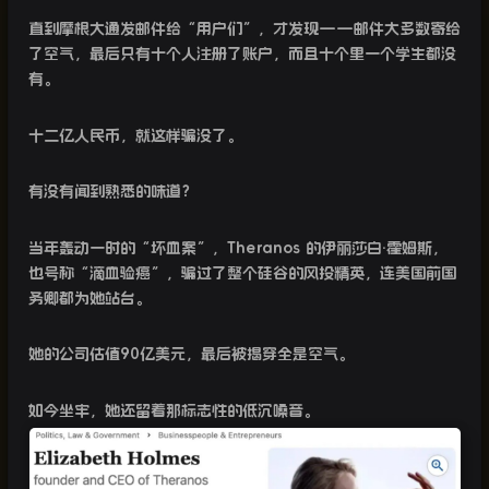
直到摩根大通发邮件给“用户们”，才发现
——
邮件大多数寄给
了空气，最后只有十个人注册了账户，而且十个里一个学生都没
有。
十二亿人民币，就这样骗没了。
有没有闻到熟悉的味道？
当年轰动一时的“坏血案”，
Theranos
的伊丽莎白·霍姆斯，
也号称“滴血验癌”，骗过了整个硅谷的风投精英，连美国前国
务卿都为她站台。
她的公司估值
90
亿美元，最后被揭穿全是空气。
如今坐牢，她还留着那标志性的低沉嗓音。