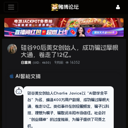
赌博论坛
硅谷90后美女创始人，成功骗过摩根
大通，卷走了12亿。
白富美
9月前
16352
（UID：4650）
AI智能文摘
硅谷美女创始人Charlie Javice以“AI助学金平
台”为名，编造400万用户数据，成功骗过摩根大
通，卷走12亿。类似事件在创投圈频发，骗子以科
技、理想为幌子，骗取资本和市场信任。社会对
“创业精神”的过度推崇，为骗子提供了可乘之
机。