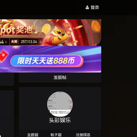
登录
发新帖
头彩娱乐
主题数
帖子数
注册排名