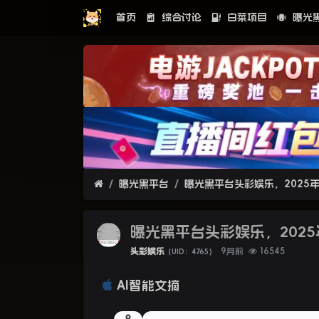
首页
综合讨论
白菜项目
曝光
曝光黑平台
曝光黑平台头彩娱乐，2025
曝光黑平台头彩娱乐，202
头彩娱乐
9月前
16545
（UID：4765）
AI智能文摘