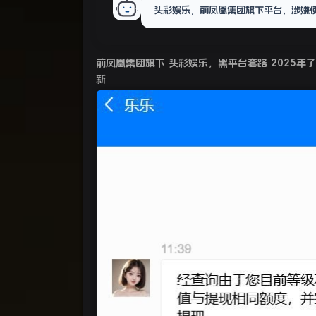
头彩娱乐，前凤凰集团旗下平台，涉嫌使
前凤凰集团旗下 头彩娱乐，黑平台套路 2025年
新