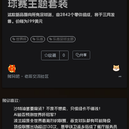
球赛主题套装
这款新品面向所有足球迷，由2842个零件组成，将于三月发
售。价格为199美元
世界杯
乐高
乐高足球主题
收藏
0
分享
赌狗吧 - 老哥交流社区
➦
赌你喜欢：
沙特油爹要撤资？不是不想卖，只怪纽卡不值钱！
AI能否预测世界杯冠军？
波兰超是全世界最激烈的联赛，每支球队都有可能降级
顶级联赛出场超过130次，意甲铁卫返乡后成了餐厅服务员