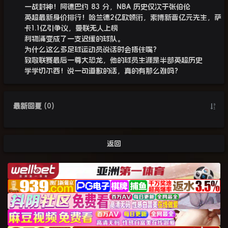
一战封神！阿德巴约 83 分，NBA 历史仅次于张伯伦
英超最新身价排行！哈兰德2亿欧领衔，索博新晋亿元先生，萨
卡1.1亿引争议，曼联无人上榜
利物浦变成了一支迟缓的球队。
为什么这么多足球运动员说话时会捂住嘴？
致敬联赛最后一尊大恐龙，他的球员生涯是半部英超历史
学学切尔西！说一句道歉的话，真的有那么难吗？
最新回复
(
0
)
返回