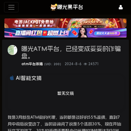
曝光黑平台
曝光ATM平台，已经变成妥妥的诈骗
盘。
atm平台杀猪
2024-8-6
24571
（UID：200）
AI智能文摘
暂无文摘
我是3月就在ATM做的代理，当时都是谈好的55%返佣，直到7
月中旬后说变动了，当时咨询问了说是5个活跃30%，现在开始
玩文字游戏了，30%的返佣还要配合你代理的净输赢达到30W