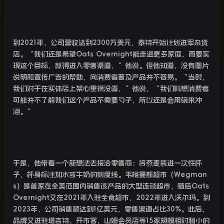
到
2021
年，公司营收达到
2300
万美元，泰特开始计划进军杂货
店。“我们还是希望
Oats Overnight
能走进更多家庭，而要实
现这个目标，就得进入零售渠道，”他说。但他知道，没有图片
说明和宣传广告的帮助，向消费者普及产品并不容易。“当时，
我们对于在实体店上架心里很没谱，”他说，“我们料想消费者
可能并不了解我们这个产品不需要勺子，所以还是会用碗来冲
泡。”
于是，他带着一个新想法去接洽零售商：将燕麦装进一次性杯
子，杯身标注加水或牛奶的刻度线。韦格曼斯超市（
Wegman
s
）是首家在全美范围内销售该产品的大型连锁超市，随后
Oats
Overnight
又在
2021
年入驻全食超市，
2022
年进入沃尔玛。到
2023
年，公司销售额达到
1
亿美元，零售渠道占比
30%
。此后，
品牌又进驻塔吉特、开市客、山姆会员店等
15
家规模相对稍小的