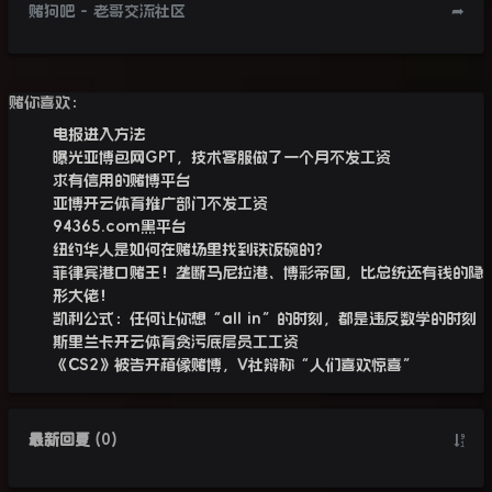
赌狗吧 - 老哥交流社区
➦
赌你喜欢：
电报进入方法
曝光亚博包网GPT，技术客服做了一个月不发工资
求有信用的赌博平台
亚博开云体育推广部门不发工资
94365.com黑平台
纽约华人是如何在赌场里找到铁饭碗的？
菲律宾港口赌王！垄断马尼拉港、博彩帝国，比总统还有钱的隐
形大佬！
凯利公式：任何让你想“all in”的时刻，都是违反数学的时刻
斯里兰卡开云体育贪污底层员工工资
《CS2》被告开箱像赌博，V社辩称“人们喜欢惊喜”
最新回复
(
0
)