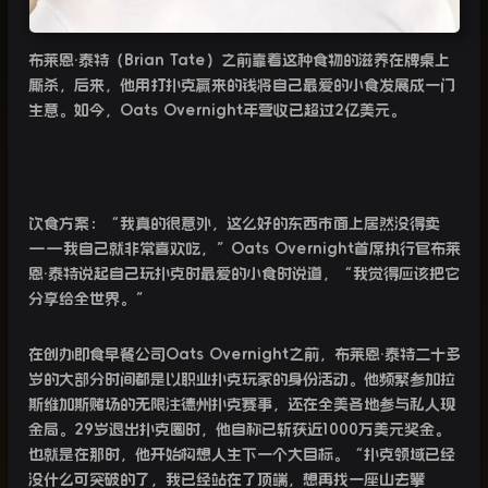
布莱恩·泰特（
Brian Tate
）之前靠着这种食物的滋养在牌桌上
厮杀，后来，他用打扑克赢来的钱将自己最爱的小食发展成一门
生意。如今，
Oats Overnight
年营收已超过
2
亿美元。
饮食方案：“我真的很意外，这么好的东西市面上居然没得卖
——
我自己就非常喜欢吃，”
Oats Overnight
首席执行官布莱
恩·泰特说起自己玩扑克时最爱的小食时说道，“我觉得应该把它
分享给全世界。”
在创办即食早餐公司
Oats Overnight
之前，布莱恩·泰特二十多
岁的大部分时间都是以职业扑克玩家的身份活动。他频繁参加拉
斯维加斯赌场的无限注德州扑克赛事，还在全美各地参与私人现
金局。
29
岁退出扑克圈时，他自称已斩获近
1000
万美元奖金。
也就是在那时，他开始构想人生下一个大目标。“扑克领域已经
没什么可突破的了，我已经站在了顶端，想再找一座山去攀