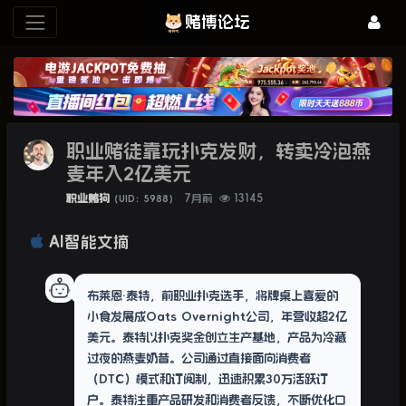
赌博论坛
职业赌徒靠玩扑克发财，转卖冷泡燕
麦年入2亿美元
职业赌狗
7月前
13145
（UID：5988）
AI智能文摘
布莱恩·泰特，前职业扑克选手，将牌桌上喜爱的
小食发展成Oats Overnight公司，年营收超2亿
美元。泰特以扑克奖金创立生产基地，产品为冷藏
过夜的燕麦奶昔。公司通过直接面向消费者
（DTC）模式和订阅制，迅速积累30万活跃订
户。泰特注重产品研发和消费者反馈，不断优化口