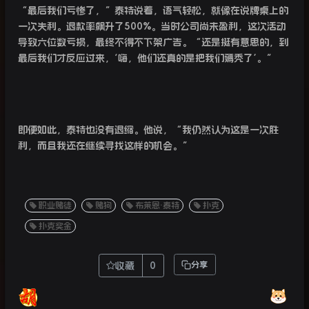
“
最后我们亏惨了，”泰特说着，语气轻松，就像在说牌桌上的
一次失利。退款率飙升了
500%
。当时公司尚未盈利，这次活动
导致六位数亏损，最终不得不下架广告。“还是挺有意思的，到
最后我们才反应过来，
‘
嗨，他们还真的是把我们薅秃了
’
。”
即便如此，泰特也没有退缩。他说，“我仍然认为这是一次胜
利，而且我还在继续寻找这样的机会。”
职业赌徒
赌狗
布莱恩·泰特
扑克
扑克奖金
收藏
0
分享