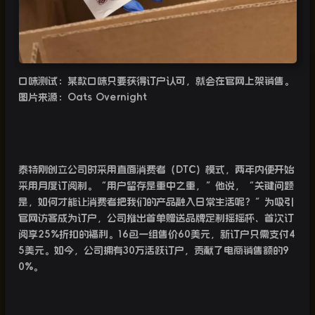
口味测试：某款口味只要获得订户认可，就会在官网上架销售。
图片来源：
Oats Overnight
泰特刚创立公司时采用直面消费者（
DTC
）模式，两年内便开始
采用月度订阅制。“用户留存是重中之重，”他说，“关键问题
是，如何才能让消费者把我们的产品融入日常生活呢？”为吸引
官网访客成为订户，公司推出首单赠送品牌定制摇摇杯、首次订
阅享
25%
折扣的福利。
16
包一组售价
60
美元，新订户只需支付
4
5
美元。如今，公司拥有
30
万活跃订户，贡献了电商销售额的
9
0%
。