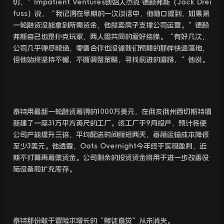
切，”
Impatient Ventures
创始人杰克·德赖弗斯（
Jack Drei
fuss
）说，“我记得在早期的一次谈话中，他随口提到，如果第
一轮融资没能拿到所需资金，他就卖房子支撑公司运营。”德赖
弗斯自己也是扑克玩家，两人因共同的爱好结缘。“有好几次，
公司几乎弹尽粮绝，零售合作也没像我们预期的那样快速落地，
但他始终坚持不懈，不断调整策略，寻找前进的道路，”他说。
泰特用最新一轮融资筹得的
1000
万美元，在俄亥俄州西切斯特镇
新建了一座
31
万平方英尺的工厂。该工厂于
9
月投产，预计将使
公司产能提升三倍，平均配送时间缩短两天，每箱运输成本降低
至少
3
美元。他透露，
Oats Overnight
今年终于实现盈利，近
期不打算再筹集资金。公司剩余的投资资金将用于进一步改善设
施设备和扩充库存。
泰特那份敢于冒险求增长的“赌徒直觉”从未消失。