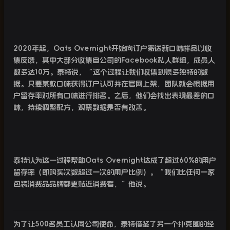
2020
年起，
Oats Overnight
开始向订户寄送新口味样品以收
集反馈，其中大部分收集自公司的
Facebook
私人群组，成员人
数多达
10
万。泰特说，“这个过程让我们收集到很多独特的数
据。只要某款口味获得订户认可并在官网上架，团队就会根据用
户留存率对所有口味进行排名。之后，他们会找出表现最差的口
味，持续调整配方，观察数据是否有改善。
泰特认为这一过程帮助
Oats Overnight
达成了超过
60%
的用户
留存率（即购买次数超过一次的用户比例）。“我们比任何一家
包装消费品品牌都更贴近消费者，”他说。
为了让
500
名员工认同公司使命，泰特借鉴了另一个扑克圈的经