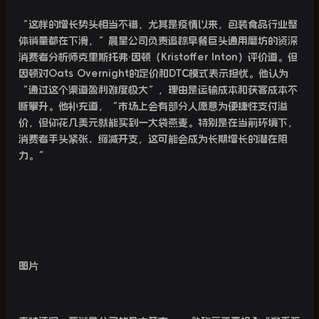
“
这样的增长势头相当不错，尤其是疫情以来，包装食品行业整
体销量都在下滑，”晨星公司负责追踪早餐巨头通用磨坊的资深
消费者分析师克里斯托弗·因顿（
Kristoffer Inton
）评价道。但
因顿对
Oats Overnight
的定价和
DTC
模式表示担忧。他认为
“通过这个渠道盈利难度极大”，理由是运输成本和获客成本不
断攀升。他补充道，“市场上会有部分人愿意为便捷性支付溢
价，但你花几美元就能买到一大袋燕麦。特别是在当前环境下，
消费者手头紧张、缩减开支，这可能会成为长期增长的潜在阻
力。”
图片