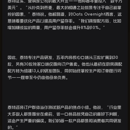
泰特证实，营销是公司的最大开支
——
他称每年要投入“数千万
美元”。“从扑克到燕麦，最大的相通之处就是专注于自己能掌
控的因素，”泰特说。他解释道，对
Oats Overnight
而言，这
意味着要优化产品以提高用户留存率。“我们调整配方后，比如
增加糖或盐的用量，用户留存率就会提升
8%
到
10%
。”
因此，泰特专注产品研发，五年内将核心口味从三款扩展到
30
款，另有
30
款独家口味仅面向订户售卖。他也从最初在厨房调配
配方转为组建
13
人的研发团队，同时始终掌控生产和订单履行环
节
——
履单至今仍由他母亲负责。
泰特还将订户群体当作测试新产品的焦点小组。他说，“行业里
大多数人都是围坐在桌前，尝一口样品就凭自己的喜好下判断，
这会产生严重的偏误。我们的每一款产品都是和消费者共同研发
的。”