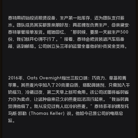
泰特用初始投资租赁设备、生产第一批库存，还为团队支付薪
水。团队成员其实都是亲朋好友：两名牌友负责生产，母亲黛安·
泰特掌管接单发货。据她回忆，“那时候，要是一天能生产
500
份，我们就开心得不行了。”接着，泰特会把货装进汽车后备
箱，送到邮局。公司创立头三年的运营全靠他的扑克奖金支持。
2016
年，
Oats Overnight
推出三款口味：巧克力、草莓和青
苹果。其燕麦片中加入了
20
克蛋白质，搭配调味剂，只需加入牛
奶摇匀，冷藏过夜，第二天早上就可食用。该公司试图将省时省
力作为卖点，让这种由来已久的燕麦吃法流行起来。“我当时真
觉得他疯了。我从没见过有人吃冷的燕麦。”泰特多年的牌友托
马斯·凯勒（
Thomas Keller
）说。他如今已是公司的电商总
监。