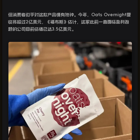
但消费者似乎对这款产品情有独钟。今年，
Oats Overnight
营
收将超过
2
亿美元，《福布斯》估计，这家此前一直面临盈利难
题的公司目前估值已达
3.5
亿美元。