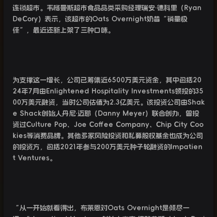
连锁超市。韦格曼斯超市食品品类采购经理瑞安·德科里（
Ryan
DeCory
）表示，该超市的
Oats Overnight
奶昔“销量极
佳”，最近还新上架了三种口味。
为支撑这一增长，公司已筹集近
6500
万美元资金，其中包括
20
24
年
7
月由
Enlightened Hospitality Investments
领投的
35
00
万美元融资，当时公司估值为
2.3
亿美元。该投资公司由
Shak
e Shack
创始人丹尼·迈耶（
Danny Meyer
）联合创办，曾投
资过
Culture Pop
、
Joe Coffee Company
、
Chip City Coo
kies
等消费品牌。其他多家风险投资和私募股权基金也成为公司
的投资方，包括
2021
年参与
200
万美元种子轮融资的
Impatien
t Ventures
。
“
从一开始就看得出，布莱恩对
Oats Overnight
是倾尽一