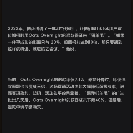
2022
年，他花钱请了一批
Z
世代网红，让他们向
TikTok
用户宣
传如何利用
Oats Overnight
的退款保证来“薅羊毛”。“如果
一件事成功的概率只有
20%
，但回报能达到
10
倍，那只要遇到
这样的机遇，就应该去尝试，”他说。
当时，
Oats Overnight
的退款率仅为
1%
，泰特计算过，即便退
款率翻倍或变成三倍，这场营销活动也能大幅降低获客成本，进
而实现盈利。起初，活动似乎效果显著。“薅我们羊毛”的广告
推出几天后，
Oats Overnight
的获客成本下降
40%
。但随后，
退款申请不断涌来。