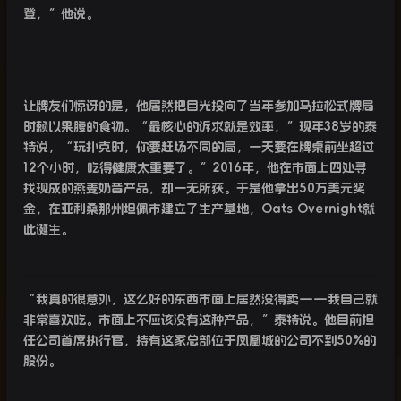
登，”他说。
让牌友们惊讶的是，他居然把目光投向了当年参加马拉松式牌局
时赖以果腹的食物。“最核心的诉求就是效率，”现年
38
岁的泰
特说，“玩扑克时，你要赶场不同的局，一天要在牌桌前坐超过
12
个小时，吃得健康太重要了。”
2016
年，他在市面上四处寻
找现成的燕麦奶昔产品，却一无所获。于是他拿出
50
万美元奖
金，在亚利桑那州坦佩市建立了生产基地，
Oats Overnight
就
此诞生。
“
我真的很意外，这么好的东西市面上居然没得卖
——
我自己就
非常喜欢吃。市面上不应该没有这种产品，”泰特说。他目前担
任公司首席执行官，持有这家总部位于凤凰城的公司不到
50%
的
股份。