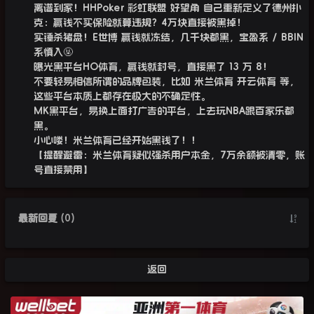
离谱到家！HHPoker 彩虹联盟 好望角 自己重新定义了德州扑
克：赢钱不买保险就算违规？4万块直接被黑掉！
实锤杀猪盘！E世博 赢钱就冻结，几千块都黑，宝盈系 / BBIN
系慎入🤬
曝光黑平台HO体育，赢钱就封号，直接黑了 13 万 8！
不要轻易相信所谓的品牌包装，比如 米兰体育 开云体育 等，
这些平台本质上都存在极大的不确定性。
MK黑平台，易换上面打广告的平台，上去玩NBA跟百家乐都
黑。
小心喽！米兰体育已经开始黑钱了！！
【提醒避雷：米兰体育疑似强杀用户本金，7万余额被清零，账
号直接禁用】
最新回复
(
0
)
返回