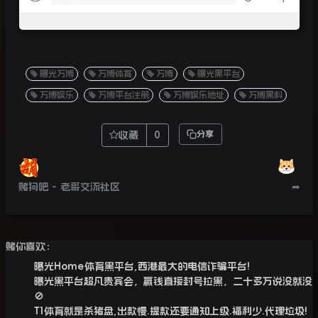
曝光万博
万博体育
万博
曝光黑平台
万博娱乐
万博平台注册
万博娱乐地址
万博黑料
收藏
0
分享
赌狗吧 - 老哥交流社区
➦
赌你喜欢：
曝光Home体育黑平台,西港最大的电信诈骗平台!
曝光黑平台超凡贵宾会，赢钱直接封号拉黑，二十多万说没就没
🚫
T1体育就是杀猪盘,出款慢.提款还要通知上级.福利少.代理垃圾!