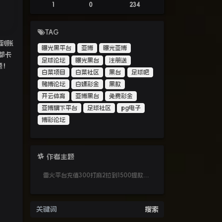
1
0
234
TAG
没到账
曝光黑平台
亚博
曝光亚博
都卡
足球论坛
曝光黑台
注册送
题！
白菜项目
白菜社区
黑台
足球吧
赌博论坛
白嫖彩金
黑款
开云体育
亚博黑台
免费彩金
亚博旗下平台
足球社区
pg电子
博彩论坛
作者主题
雷火平台充值300打麻2拉到1500提款没到账
搜索