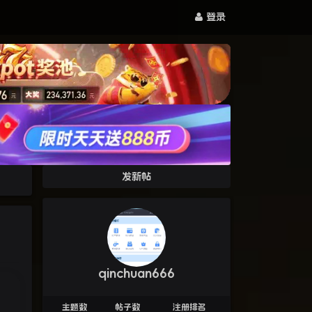
登录
发新帖
qinchuan666
主题数
帖子数
注册排名