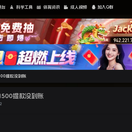
黑台
科学工具
体育资讯
成人视频
加入Q群
500提款没到账
1500提款没到账
2