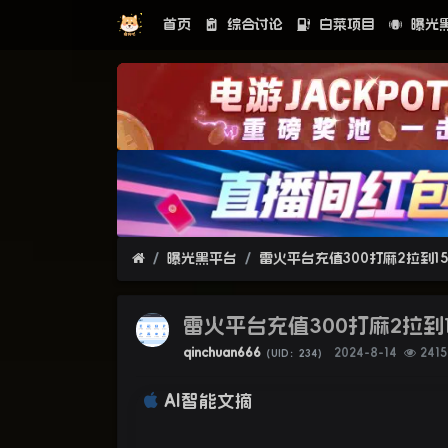
首页
综合讨论
白菜项目
曝光
曝光黑平台
雷火平台充值300打麻2拉到1
雷火平台充值300打麻2拉到
qinchuan666
2024-8-14
2415
（UID：234）
AI智能文摘