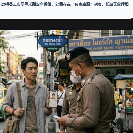
，忽视员工实际需求和安全保障。公司存在“有责底薪”制度，却缺乏合理规