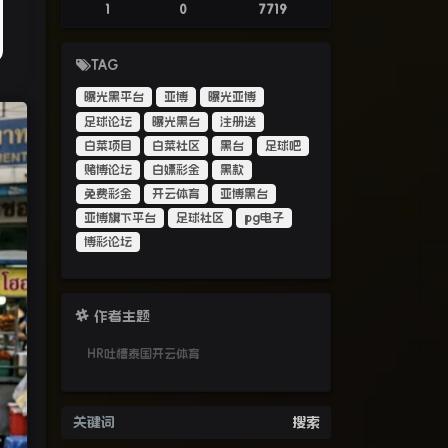
1
0
7719
TAG
曝光黑平台
亚博
曝光亚博
足球论坛
曝光黑台
注册送
白菜项目
白菜社区
黑台
足球吧
赌博论坛
白嫖彩金
黑款
免费彩金
开云体育
亚博黑台
亚博旗下平台
足球社区
pg电子
博彩论坛
作者主题
HR吐槽泰国开云体育
搜索