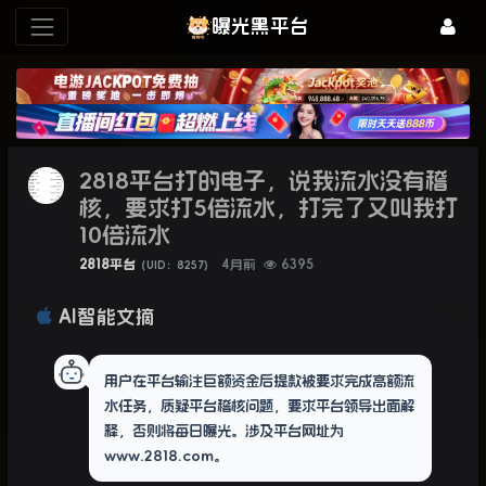
曝光黑平台
2818平台打的电子，说我流水没有稽
核，要求打5倍流水，打完了又叫我打
10倍流水
2818平台
4月前
6395
（UID：8257）
AI智能文摘
用户在平台输注巨额资金后提款被要求完成高额流
水任务，质疑平台稽核问题，要求平台领导出面解
释，否则将每日曝光。涉及平台网址为
www.2818.com。