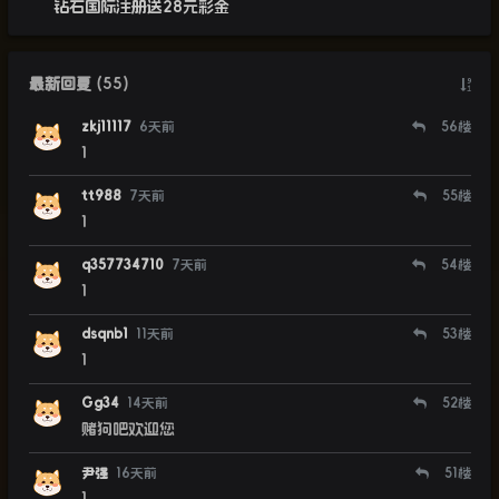
钻石国际注册送28元彩金
最新回复
(
55
)
zkj11117
6天前
56
楼
1
tt988
7天前
55
楼
1
q357734710
7天前
54
楼
1
dsqnb1
11天前
53
楼
1
Gg34
14天前
52
楼
赌狗吧欢迎您
尹强
16天前
51
楼
1