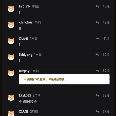
li95196
1月前
43
楼
1
chinghui
1月前
42
楼
8
冷水果
1月前
41
楼
1
lishiyang
1月前
40
楼
1
empty
1月前
39
楼
该用户被监禁，内容被隐藏。
kksk321
2月前
38
楼
不错的帖子！
艾人青
2月前
37
楼