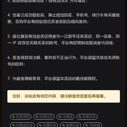
3.
奖励领取后需完成
1
倍有效流水
方可提款；
4.
在首次成功取款前，禁止修改姓名、手机号、银行卡等关键信
息，否则平台有权收回已派发奖励及相关盈利；
5.
每位真实有效会员仅限参与一次新手任务活动，同一设备、同
一
IP
或存在关联关系的账号，平台有权限制或取消参与资格；
6.
若发现异常注册、套利或不正当行为，平台保留冻结或关闭账
号的权利；
7.
为避免理解差异，平台保留本活动的最终解释权。
您好，本帖含有特定内容，请注册登录回复后再查看。
白菜项目
白菜社区
注册送
白菜彩金
注册送彩金
白嫖彩金
免费彩金
TB体育