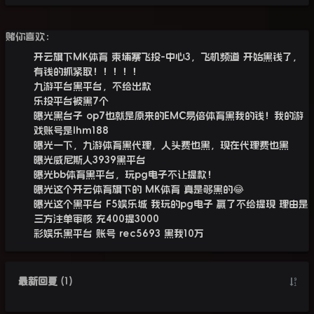
赌你喜欢：
开云旗下MK体育 柬埔寨飞投-中心3，飞机频道 开始黑钱了，
有钱的抓紧取！！！！！
九游平台黑平台，不给出款
乐投平台被黑7个
曝光黑台子 op7也就是原来的EMC易倍体育黑我的钱！我的游
戏账号是lhm188
曝光一下，九游体育黑代理，人头费也黑，现在代理费也黑
曝光威尼斯人3939黑平台
曝光bb体育黑平台，玩pg电子不让提款！
曝光这个开云体育旗下的 MK体育 真是够黑的😂
曝光这个黑平台 F5娱乐城 我玩的pg电子 赢了不给提现 理由是
三方注单审核 充400提3000
彩娱乐黑平台 账号 rec5693 黑我10万
最新回复
(
1
)