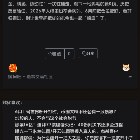
金、情绪、流动性”一次性抽走，剩下一地鸡毛的绿
K
线。历史
反复验证，
2026
年大概率也不会例外，
6
月前把仓位管好，看球
归看球，别让世界杯把你的本金也一起“吸血”了。
收藏
0
分享
赌狗吧 - 老哥交流社区
➦
赌你喜欢：
6月11号世界杯开打时，币圈大概率还会有一波暴跌？
炒股的人，不会与这个社会脱节
涉案16亿！迪拜77集团覆灭记：40份判决书还原全过程
曝光一下米兰体育/开云体育等接入真人的，点杀客户
赌徒谬误：为什么连开十把大之后，你总觉得下一把该开小了