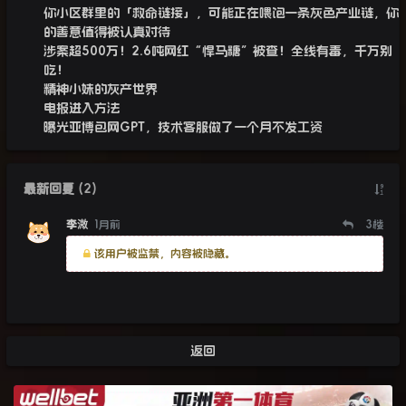
你小区群里的「救命链接」，可能正在喂饱一条灰色产业链，你
的善意值得被认真对待
涉案超500万！2.6吨网红“悍马糖”被查！全线有毒，千万别
吃！
精神小妹的灰产世界
电报进入方法
曝光亚博包网GPT，技术客服做了一个月不发工资
最新回复
(
2
)
李溦
1月前
3
楼
该用户被监禁，内容被隐藏。
返回