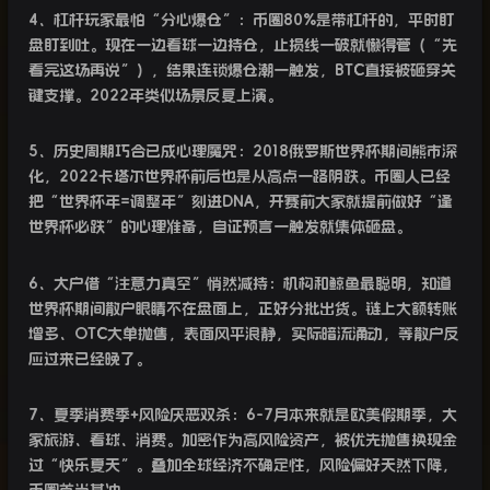
4
、杠杆玩家最怕“分心爆仓”：币圈
80%
是带杠杆的，平时盯
盘盯到吐。现在一边看球一边持仓，止损线一破就懒得管（“先
看完这场再说”），结果连锁爆仓潮一触发，
BTC
直接被砸穿关
键支撑。
2022
年类似场景反复上演。
5
、历史周期巧合已成心理魔咒：
2018
俄罗斯世界杯期间熊市深
化，
2022
卡塔尔世界杯前后也是从高点一路阴跌。币圈人已经
把“世界杯年
=
调整年”刻进
DNA
，开赛前大家就提前做好“逢
世界杯必跌”的心理准备，自证预言一触发就集体砸盘。
6
、大户借“注意力真空”悄然减持：机构和鲸鱼最聪明，知道
世界杯期间散户眼睛不在盘面上，正好分批出货。链上大额转账
增多、
OTC
大单抛售，表面风平浪静，实际暗流涌动，等散户反
应过来已经晚了。
7
、夏季消费季
+
风险厌恶双杀：
6-7
月本来就是欧美假期季，大
家旅游、看球、消费。加密作为高风险资产，被优先抛售换现金
过“快乐夏天”。叠加全球经济不确定性，风险偏好天然下降，