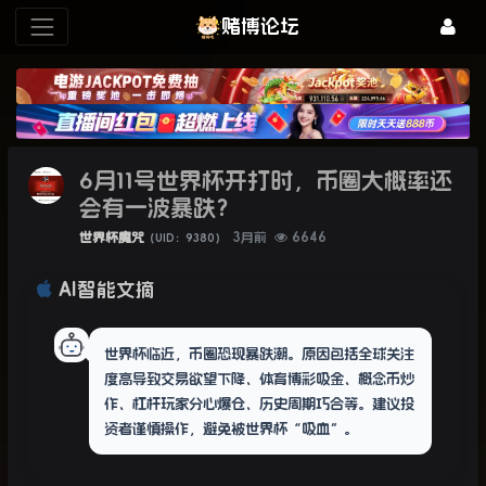
赌博论坛
6月11号世界杯开打时，币圈大概率还
会有一波暴跌？
世界杯魔咒
3月前
6646
（UID：9380）
AI智能文摘
世界杯临近，币圈恐现暴跌潮。原因包括全球关注
度高导致交易欲望下降、体育博彩吸金、概念币炒
作、杠杆玩家分心爆仓、历史周期巧合等。建议投
资者谨慎操作，避免被世界杯“吸血”。