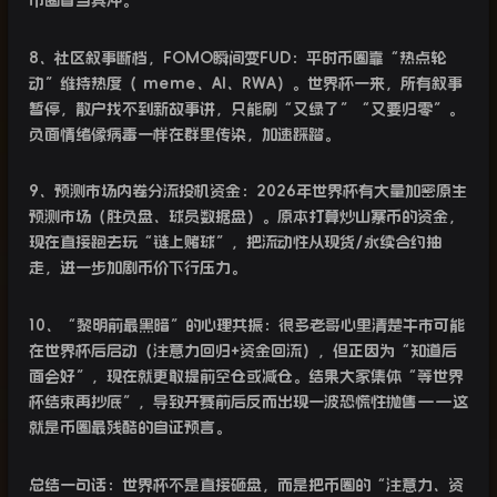
币圈首当其冲。
8
、社区叙事断档，
FOMO
瞬间变
FUD
：平时币圈靠“热点轮
动”维持热度（
meme
、
AI
、
RWA
）。世界杯一来，所有叙事
暂停，散户找不到新故事讲，只能刷“又绿了”“又要归零”。
负面情绪像病毒一样在群里传染，加速踩踏。
9
、预测市场内卷分流投机资金：
2026
年世界杯有大量加密原生
预测市场（胜负盘、球员数据盘）。原本打算炒山寨币的资金，
现在直接跑去玩“链上赌球”，把流动性从现货
/
永续合约抽
走，进一步加剧币价下行压力。
10
、“黎明前最黑暗”的心理共振：很多老哥心里清楚牛市可能
在世界杯后启动（注意力回归
+
资金回流），但正因为“知道后
面会好”，现在就更敢提前空仓或减仓。结果大家集体“等世界
杯结束再抄底”，导致开赛前后反而出现一波恐慌性抛售
——
这
就是币圈最残酷的自证预言。
总结一句话：世界杯不是直接砸盘，而是把币圈的“注意力、资