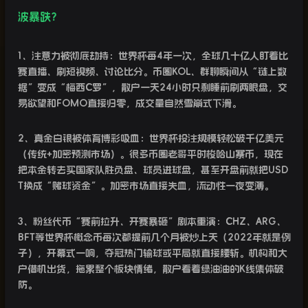
波暴跌？
1
、注意力被彻底劫持：世界杯每
4
年一次，全球几十亿人盯着比
赛直播、刷短视频、讨论比分。币圈
KOL
、群聊瞬间从“链上数
据”变成“梅西
C
罗”，散户一天
24
小时只剩睡前刷两眼盘，交
易欲望和
FOMO
直接归零，成交量自然雪崩式下滑。
2
、真金白银被体育博彩吸血：世界杯投注规模轻松破千亿美元
（传统
+
加密预测市场）。很多币圈老哥平时梭哈山寨币，现在
把本金转去买国家队胜负盘、球员进球盘，甚至开盘前就把
USD
T
换成“赌球资金”。加密市场直接失血，流动性一夜变薄。
3
、粉丝代币“赛前拉升、开赛暴砸”剧本重演：
CHZ
、
ARG
、
BFT
等世界杯概念币每次都提前几个月被炒上天（
2022
年就是例
子），开幕式一响，夺冠热门输球或平局就直接腰斩。机构和大
户借机出货，拖累整个板块情绪，散户看着绿油油的
K
线集体破
防。