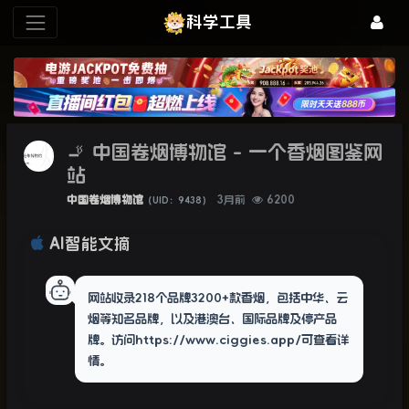
科学工具
🚬 中国卷烟博物馆 - 一个香烟图鉴网
站
中国卷烟博物馆
3月前
6200
（UID：9438）
AI智能文摘
网站收录218个品牌3200+款香烟，包括中华、云
烟等知名品牌，以及港澳台、国际品牌及停产品
牌。访问https://www.ciggies.app/可查看详
情。