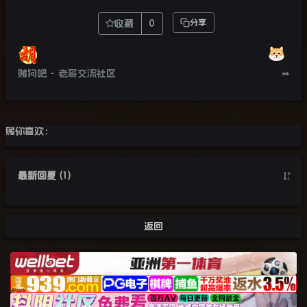
收藏
0
分享
赌狗吧 - 老哥交流社区
➦
赌你喜欢：
最新回复
(
1
)
返回