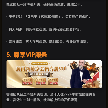
甄选国际一线博彩系统，确保画面高清、算法公平：
•
电子游戏：
PG
电子（高清
3D
画面）、多款热门老虎机。
•
真人视讯：真实荷官在线，提供沉浸式博彩体验。
•
竞技博弈：万人在线棋牌、精彩捕鱼、专业体育博彩。
5.
尊享
VIP
服务
客服团队经过严格系统培训，全年无休
7×24
小时在线提供专
业、高效的一对一服务，快速解决您的任何疑问