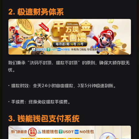
2.
极速财务体系
我们秉承“洗码不封顶、提款不封顶”的原则，确保大额存取无
忧。
•
提款时效：全天
24
小时自由提款，
3
至
5
分钟极速到账。
•
手续费：终身免收提款手续费。
3.
钱能钱包支付系统