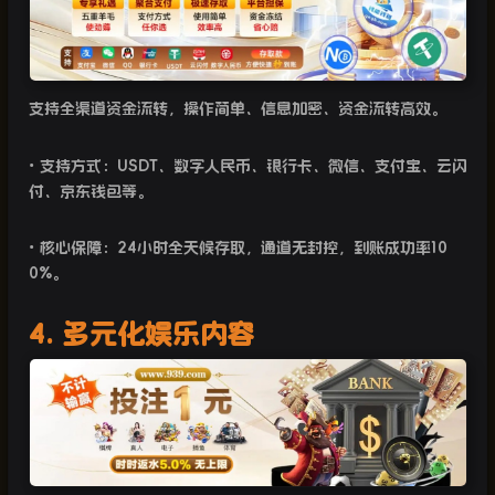
支持全渠道资金流转，操作简单、信息加密、资金流转高效。
•
支持方式：
USDT
、数字人民币、银行卡、微信、支付宝、云闪
付、京东钱包等。
•
核心保障：
24
小时全天候存取，通道无封控，到账成功率
10
0%
。
4.
多元化娱乐内容