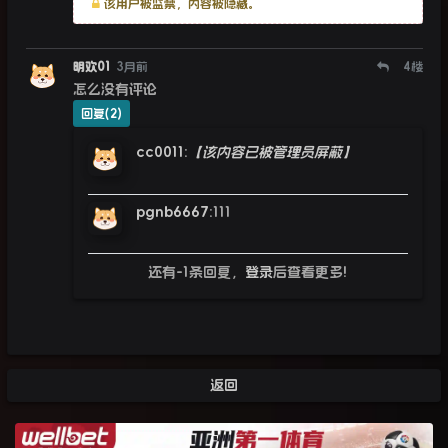
该用户被监禁，内容被隐藏。
明欢01
3月前
4
楼
怎么没有评论
回复(2)
cc0011
:
【该内容已被管理员屏蔽】
pgnb6667
:
111
还有-1条回复，
登录
后查看更多!
返回