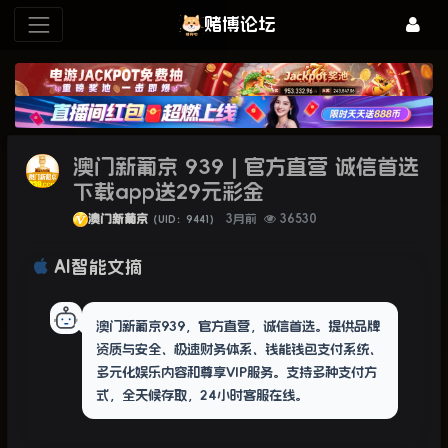
赌博论坛
澳门新葡京 939 | 官方直营 诚信首选
下载app送29元彩金
澳门新葡京
3月前
36530
（UID：9441）
AI智能文摘
澳门新葡京939，官方直营，诚信首选。提供品牌
资质与安全、极速财务体系、钱能钱包支付系统、
多元化娱乐内容和尊享VIP服务。支持多种支付方
式，全天候存取，24小时客服在线。