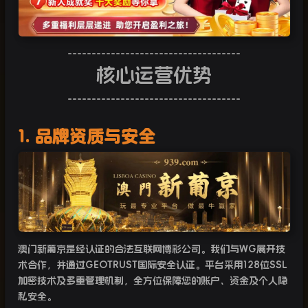
------------------------------------
核心运营优势
------------------------------------
1.
品牌资质与安全
澳门新葡京是经认证的合法互联网博彩公司。我们与
WG
展开技
术合作，并通过
GEOTRUST
国际安全认证。平台采用
128
位
SSL
加密技术及多重管理机制，全方位保障您的账户、资金及个人隐
私安全。