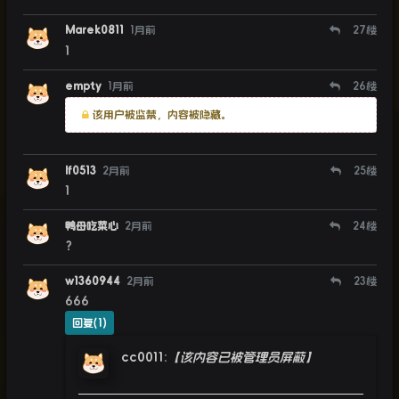
Marek0811
1月前
27
楼
1
empty
1月前
26
楼
该用户被监禁，内容被隐藏。
lf0513
2月前
25
楼
1
鸭母吃菜心
2月前
24
楼
？
w1360944
2月前
23
楼
666
回复(1)
cc0011
:
【该内容已被管理员屏蔽】