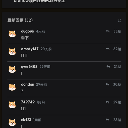
citinow娱乐注册送38元彩金
最新回复
(
32
)
dugoub
4天前
33
楼
看下
empty147
20天前
32
楼
1111
qwe5408
29天前
31
楼
1
dandan
29天前
30
楼
？
749749
1月前
29
楼
111
xlz123
1月前
28
楼
1