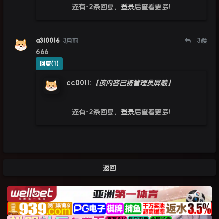
还有-2条回复，
登录
后查看更多!
a310016
3月前
3
楼
666
回复(1)
cc0011
:
【该内容已被管理员屏蔽】
还有-2条回复，
登录
后查看更多!
返回