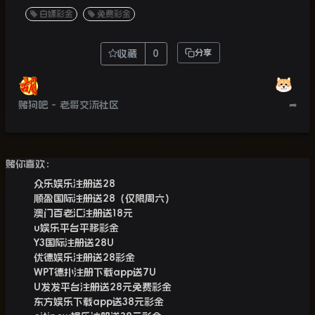
白嫖彩金
免费彩金
收藏
0
分享
赌狗吧 - 老哥交流社区
➦
赌你喜欢：
众乐娱乐注册送28
顺盈国际注册送28（仅限周六）
澳门百老汇注册送18元
u娱乐平台平移彩金
Y3国际注册送28U
优德娱乐注册送28彩金
WPT德扑注册下载app送7U
U发发平台注册送28元免费彩金
东方娱乐下载app送38元彩金