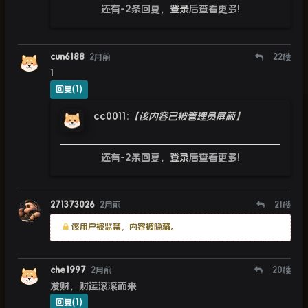
还有-2条回复，
登录
后查看更多!
cun6188
2月前
22
楼
1
回复(1)
cc0011
:
【该内容已被管理员屏蔽】
还有-2条回复，
登录
后查看更多!
271373026
2月前
21
楼
该用户被监禁，内容被隐藏。
che1997
2月前
20
楼
发财，财运滚滚而来
回复(1)