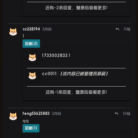
还有-2条回复，
登录
后查看更多!
cc228194
3月前
11
楼
1
回复(2)
1733002833
:
1
cc0011
:
【该内容已被管理员屏蔽】
还有-1条回复，
登录
后查看更多!
feng55623883
3月前
10
楼
qq
回复(1)