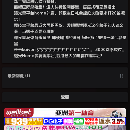
是一套成熟的吃分套路。
巅峰国际杀猪盘！连人头费盈利都黑，层层找茬恶意拒出
曝光黑平台home体育，领取生日礼金提款失败要求打20倍流
水！
竞技宝平台最近大面积黑款，发现居然曝光这个台子的人这么
多，当婊子还要立牌坊
曝光皇马体育杀猪盘,即使输钱的账号,狗庄为了业绩一句话就是
黑
开云kaiyun 烂烂烂烂烂烂烂烂烂烂烂完了。 3000都不放过。
曝光Home体育黑平台,西港最大的电信诈骗平台!
最新回复
(
1
)
返回