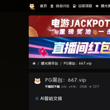
首页
综合讨论
白菜项目
曝光
曝光黑平台
PG黑台：667.vip
PG黑台：667.vip
不睡就不睡
3月前
5217
（UID：6978）
AI智能文摘