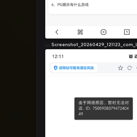
Screenshot_20260429_121123_com_