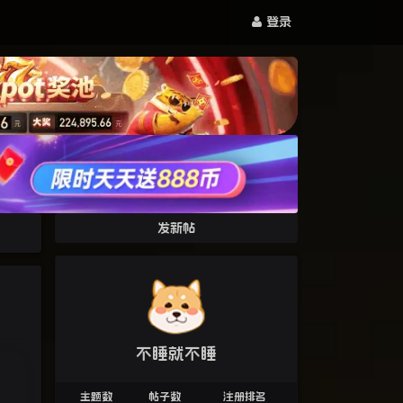
登录
发新帖
不睡就不睡
主题数
帖子数
注册排名