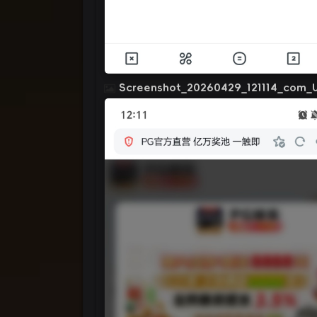
Screenshot_20260429_121114_com_U