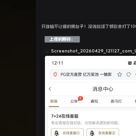
只准输不让提的黑台子！没钱吃饭了领彩金打了10
上传的附件：
Screenshot_20260429_121127_com_