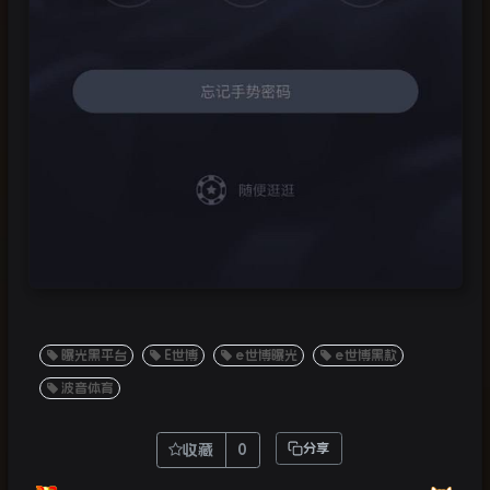
曝光黑平台
E世博
e世博曝光
e世博黑款
波音体育
收藏
0
分享