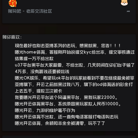
赌狗吧 - 老哥交流社区
➦
赌你喜欢：
现在最好也别去亚博系列的去玩，想黑就黑，忠告！！！
曝光home体育，客服刚开始说提交kyc给出本，提交审核通过
结果提一万不给出款
u37平台黑平台大家避雷，不给出款，几天时间在你们台子输了
4万多，没有赢钱还要被吃钱
曝光OK娱乐，希望玩ok平台的玩家能看到不要在继续避免被宰
亚博旗下，开云之前就黑过我八万，旗下的od体育送的彩金打
上去五千，提款三次被卡
我要曝光开云平台这个狗逼黑平台，黑我玩家22000。
曝光开云体育黑平台，系统原因黑玩家款人民币10000。
曝光开云，九游的维护毫不作为
曝光开云体育不出款，还一直有电话客服打电话叫去玩
曝光开云体育，余额和本金全被清零，玩不了了