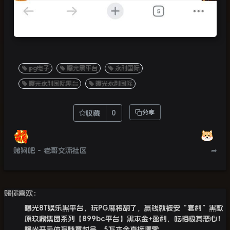
pg电子
曝光黑平台
永利国际
曝光永利国际黑台
曝光永利国际
收藏
0
分享
赌狗吧 - 老哥交流社区
➦
赌你喜欢：
曝光8T娱乐黑平台，玩PG麻将胡了，赢钱就被安“套利”黑款
原玖鼎集团系列【899bc平台】黑本金+盈利，吃相极其恶心！
曝光开云体育随意封号，5万本金直接清零