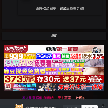
还有-2条回复，
登录
后查看更多!
返回
各大引擎搜索·赌狗吧 - 天生赢家 一触即发
×