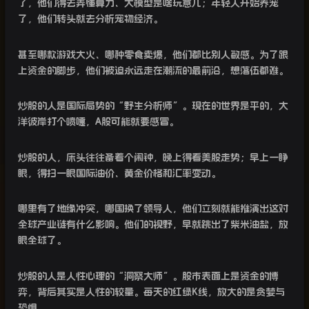
了，他们得去弄懂算力、大模型是啥玩意儿；年轻人开始养宠
了，他们转头就去分析宠物经济。
甚至哪款游戏大火、哪种零食卖爆，他们都比别人敏感。为了跟
上资金的脚步，他们被迫永远走在潮流的最前沿，想落伍都难。
炒股的人是国际局势的“野生分析师”。现在的世界是平的，大
洋彼岸打个喷嚏，
A
股可能就要感冒。
炒股的人，床头往往备着个闹钟，晚上得看美股走势；早上一睁
眼，得扫一眼国际油价、黄金价格和汇率变动。
哪里有了地缘冲突，哪国换了领导人，他们立刻就能推演出这对
全球产业链有什么影响。他们的视野，早就跳出了柴米油盐，放
眼全球了。
炒股的人是人性心理的“洞察大师”。股市表面上是资金的博
弈，背后其实是人性的较量。每天的红绿
K
线，放大的是贪婪与
恐惧。