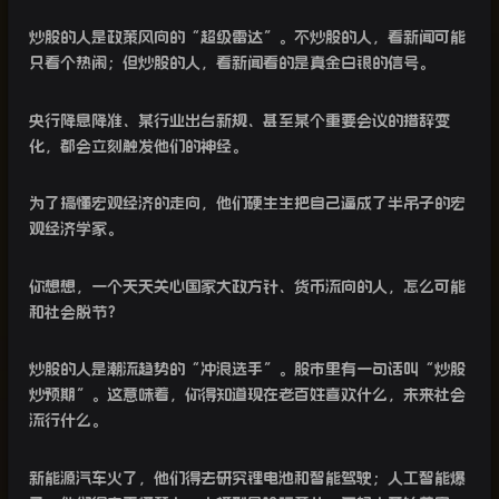
炒股的人是政策风向的“超级雷达”。不炒股的人，看新闻可能
只看个热闹；但炒股的人，看新闻看的是真金白银的信号。
央行降息降准、某行业出台新规、甚至某个重要会议的措辞变
化，都会立刻触发他们的神经。
为了搞懂宏观经济的走向，他们硬生生把自己逼成了半吊子的宏
观经济学家。
你想想，一个天天关心国家大政方针、货币流向的人，怎么可能
和社会脱节？
炒股的人是潮流趋势的“冲浪选手”。股市里有一句话叫“炒股
炒预期”。这意味着，你得知道现在老百姓喜欢什么，未来社会
流行什么。
新能源汽车火了，他们得去研究锂电池和智能驾驶；人工智能爆