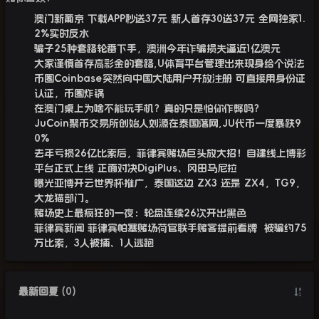
澳门新葡京 下载APP秒送37元 新人首存30送37元 全网独家1.
2%实时反水
骗子25种套路轮番下手，澳洲今年诈骗损失逼近1亿澳元
大家谨慎首存高彩金的套路,U体育平台管理出来现身给个说法
币圈Coinbase突然向中国大陆用户开放注册 可直接用身份证
认证，币圈炸锅
在澳门桌上为啥不能玩手机？真的只是怕你作弊吗？
JuCoin聚币交易所创始人刘源在泰国落网,JU代币一度暴跌9
0%
去年亏损26亿比索后，菲律宾赌场巨头放大招！自建线上博彩
平台正式上线 正面对决DigiPlus、冈田马尼拉
曝光亚博开云世界杯推广，泰国这边 ZX3 还是 ZX4，TG9，
大龙猫部门。
赌场史上最疯狂的一夜：轮盘连续26次开出黑色
菲律宾新闻 菲律宾帕塞赌场荷官联手赌客提前看牌 被骗约75
万比索，3人被捕、1人逃跑
最新回复
(
0
)