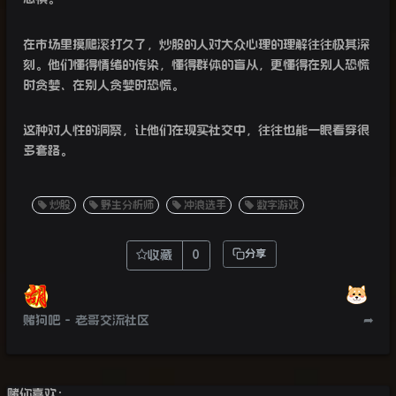
在市场里摸爬滚打久了，炒股的人对大众心理的理解往往极其深
刻。他们懂得情绪的传染，懂得群体的盲从，更懂得在别人恐慌
时贪婪、在别人贪婪时恐慌。
这种对人性的洞察，让他们在现实社交中，往往也能一眼看穿很
多套路。
炒股
野生分析师
冲浪选手
数字游戏
收藏
0
分享
赌狗吧 - 老哥交流社区
➦
赌你喜欢：