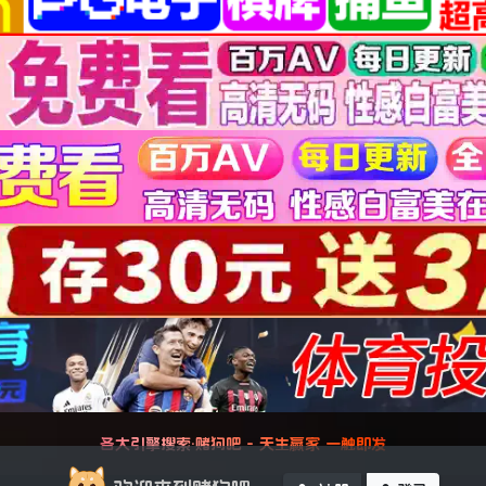
各大引擎搜索·赌狗吧 - 天生赢家 一触即发