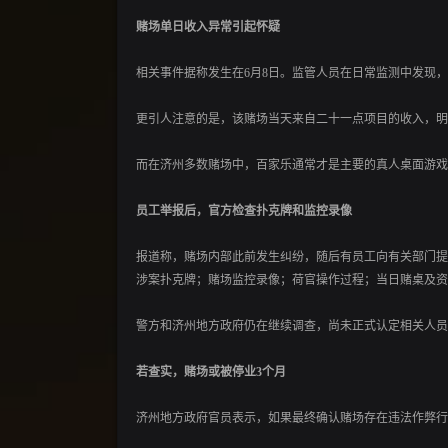
赌场单日收入异常引起怀疑
相关事件据称发生在6月8日。监管人员在日常监测中发现
更引人注意的是，该赌场当天来自二十一点项目的收入，明
而在济州多数赌场中，百家乐通常才是主要的真人桌面游戏
员工举报后，官方检查扑克牌和监控录像
报道称，赌场内部此前发生纠纷，随后有员工向有关部门提
涉案扑克牌；赌场监控录像；荷官操作过程；当日赌桌及资
警方和济州地方政府仍在继续调查，尚未正式认定相关人员
若查实，赌场或被停业3个月
济州地方政府官员表示，如果最终确认赌场存在违法作弊行