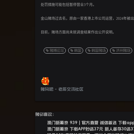
处罚措施可能包括暂停营业3个月。
金山赌场过去名，原由一家香港上市公司运营，2024年被
目前，赌场方面尚未就调查结果作出公开说明。
赌博论坛
韩国
韩国赌场
济州赌场
赌狗吧 - 老哥交流社区
赌你喜欢：
澳门新葡京 939 | 官方直营 诚信首选 下载ap
澳门新葡京 下载APP秒送37元 新人首存30送3