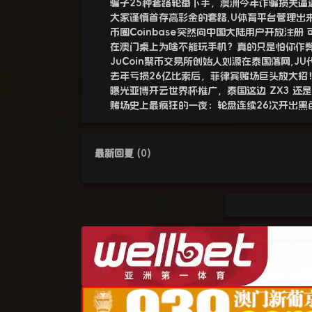
骗子25种套路轮番下手，澳洲今年诈骗损失逼
大家谨慎首存高彩金的套路,U体育平台管理出
币圈Coinbase突然向中国大陆用户开放注册
在澳门桌上为啥不能玩手机？真的只是怕你作
JuCoin聚币交易所创始人刘源在泰国落网,JU
去年亏损26亿比索后，菲律宾赌场巨头放大招！自
曝光亚博开云世界杯推广，泰国这边 ZX3 还是
赌场史上最疯狂的一夜：轮盘连续26次开出黑
最新回复
(
0
)