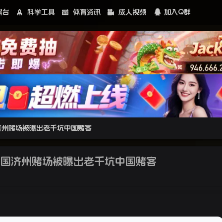
黑台
科学工具
体育资讯
成人视频
加入Q群
济州赌场被曝出老千坑中国赌客
韩国济州赌场被曝出老千坑中国赌客