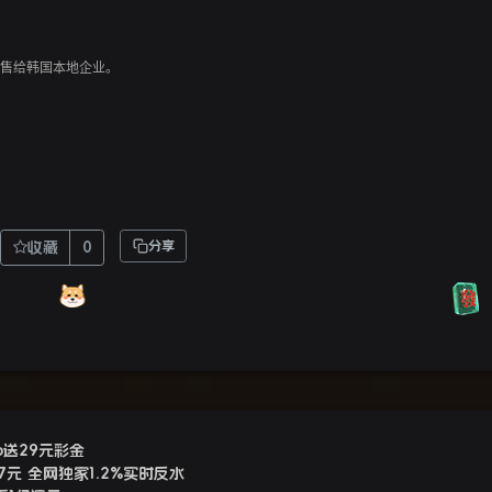
出售给韩国本地企业。
收藏
0
分享
p送29元彩金
7元 全网独家1.2%实时反水