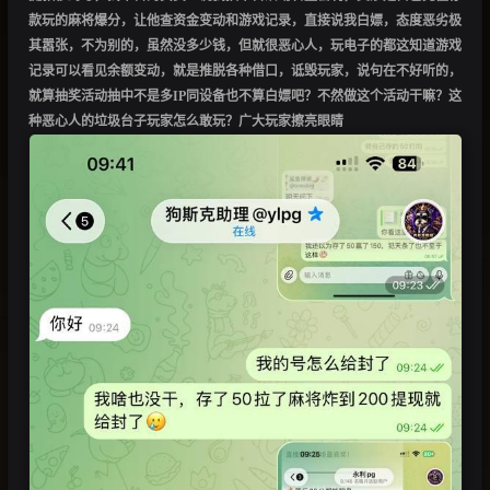
款玩的麻将爆分，让他查资金变动和游戏记录，直接说我白嫖，态度恶劣极
其嚣张，不为别的，虽然没多少钱，但就很恶心人，玩电子的都这知道游戏
记录可以看见余额变动，就是推脱各种借口，诋毁玩家，说句在不好听的，
就算抽奖活动抽中不是多IP同设备也不算白嫖吧？不然做这个活动干嘛？这
种恶心人的垃圾台子玩家怎么敢玩？广大玩家擦亮眼睛