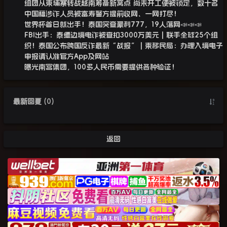
组团从柬埔寨转战越南筹备新窝点 尚未开工便被锁定，数十名
中国籍涉诈人员被富寿警方提前收网、一网打尽！
世界杯首日就出手！泰国突查豪利777，19人落网📣📣📣
FBI出手：泰缅边境电诈被查扣3000万美元 | 联手全球25个组
织！泰国公布跨国反诈最新“战报” | 柬移民局：办理入境电子
申报请认准官方App及网站
曝光南宫集团，100多人民币需要提供各种验证！
最新回复
(
0
)
返回