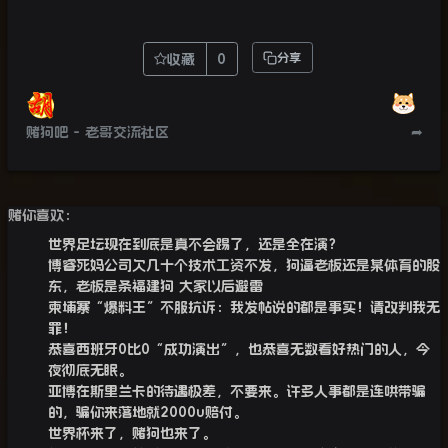
收藏
0
分享
赌狗吧 - 老哥交流社区
➦
赌你喜欢：
世界足坛现在到底是真不会踢了，还是全在演？
博睿死妈公司欠几十个技术工资不发，狗逼老板还是某体育的股
东，老板是条福建狗 大家以后避雷
柬埔寨“爆料王”不服抗诉：我发帖说的都是事实！请改判我无
罪！
恭喜西班牙0比0“成功演出”，也恭喜无数看好热门的人，今
夜彻底无眠。
亚博在斯里兰卡的待遇极差，不要来。许多人事都是连哄带骗
的，骗你来落地就2000u赔付。
世界杯来了，赌狗也来了。