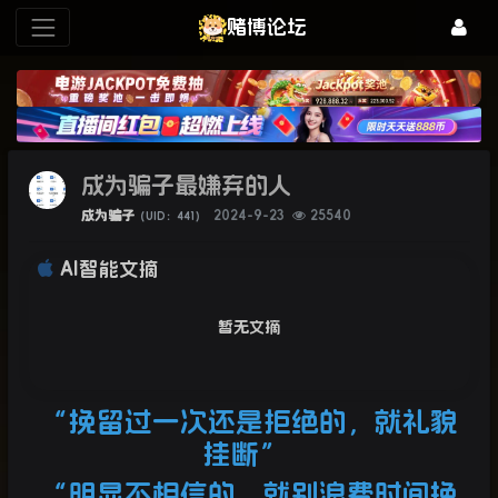
赌博论坛
成为骗子最嫌弃的人
成为骗子
2024-9-23
25540
（UID：441）
AI智能文摘
暂无文摘
“挽留过一次还是拒绝的，就礼貌
挂断”
“明显不相信的，就别浪费时间挽