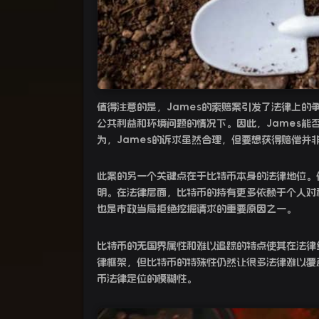
值得注意的是，James的索赔案引发了法律上
公共利益和环境问题的情况下。因此，James
为，James的诉求虽然合理，但要想获得赔偿并
此案的另一个关键点在于比特币本身的法律地位。
明。在法律层面，比特币的持有更多依赖于个人对
也是市政当局拒绝挖掘请求的重要原因之一。
比特币的无国界属性和难以追踪的特点使其在法律
律框架，但比特币的特殊性仍然让很多法律难以覆
币法律定位的模糊性。