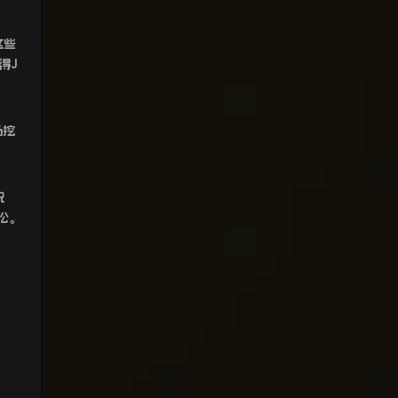
这些
得J
场挖
况
讼。