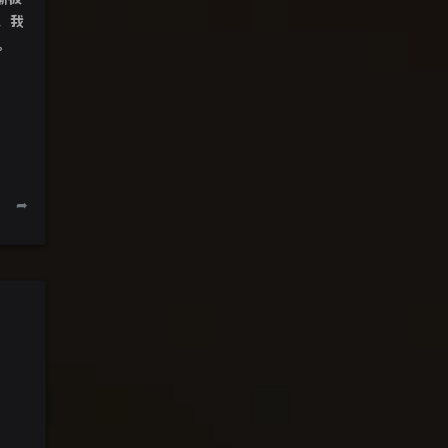
，我
。
➦