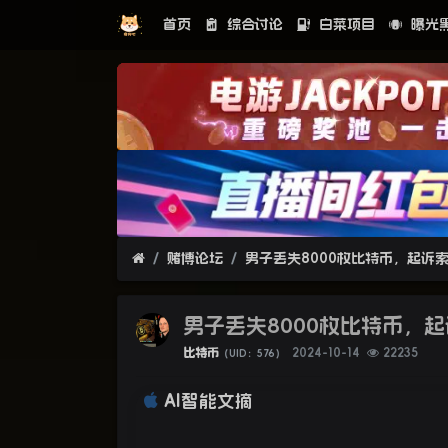
首页
综合讨论
白菜项目
曝光
赌博论坛
男子丢失8000枚比特币，起诉
男子丢失8000枚比特币，
比特币
2024-10-14
22235
（UID：576）
AI智能文摘