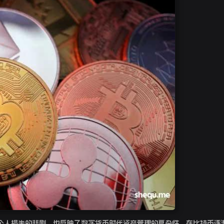
不仅是个人损失的悲剧，也反映了数字货币时代资产管理的复杂性。在比特币逐