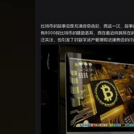
比特币的故事总是充满传奇色彩，而这一次，故事的主
有8000枚比特币的硬盘丢弃，而在最近向其所在的
泛关注，也引发了对数字资产管理和法律责任的讨