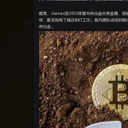
据悉，James在2013年曾与市议会代表会面
中，甚至放弃了自己的IT工作。他与团队达成的协
市议会。