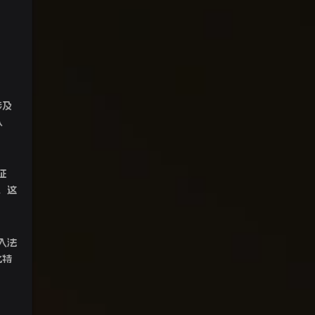
涉及
认
证
，这
入法
比特