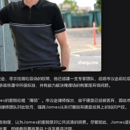
市议会，寻求挖掘垃圾场的权限，他已组建一支专家团队，包括市议会前垃
承诺将遵守环保标准，并有能力解决掩埋场的有害废弃物问题。
mes的索赔论据“薄弱”。市议会律师指出，由于硬盘已经被丢弃，因此
的律师团队对此驳斥，强调James从未打算放弃硬盘或其上的知识产权。
制度，认为James的索赔是对公共资源的浪费。尽管如此，James坚
此案，即使最后要将案件上诉至最高法院。