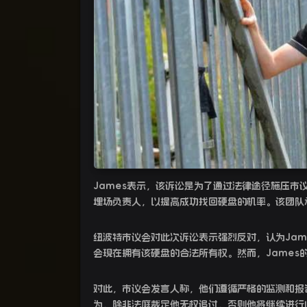
James表示，该诉讼是为了通过法律途径施压
埋场负责人，以提高成功找回硬盘的机率。该团队
纽波特市议会对此次诉讼表示强烈反对，认为Ja
会现在拥有该硬盘的合法所有权。然而，James
对此，市议会发言人称，他们遵循严格的监测和报告
为，除非法庭裁定他无权追讨，否则他将继续进行