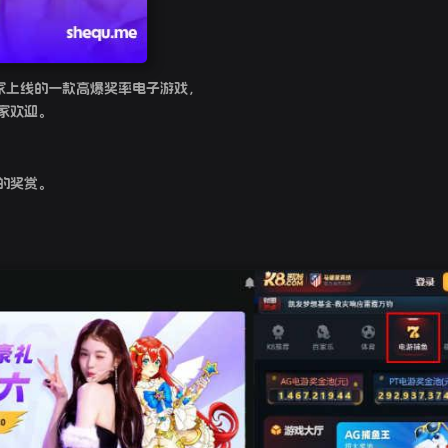
独家上线的一款高爆奖率电子游戏，
家欢迎。
的奖赏。