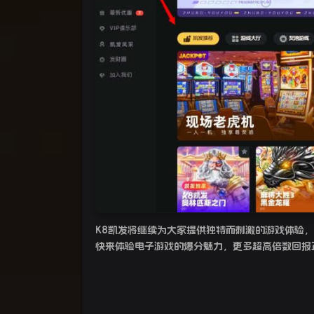
K8凯发将继续为大家提供独特而刺激的游戏体验
快来体验电子游戏的爆分魅力，更多超高倍数回报