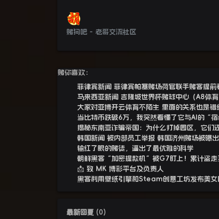
赌狗吧 - 老哥交流社区
赌你喜欢：
菲律宾新闻 菲律宾帕塞赌场荷官联手赌客提前看
马来西亚新闻 吉隆坡世界杯赌球中心（A8体育
大家对亚博开云体育不陌生 里面的关系也是错
当比特币跌破6万，我突然看懂了它与AI的“
揭秘东南亚诈骗帝国：为什么打掉园区，它们
韩国新闻 被内部员工举报 韩国济州赌场被曝
输红了眼的赌徒，逼出了最优雅的科学
朝鲜黑客“加密提款机”被G7盯上！累计盗走至少
📩 致 MK 博彩平台及负责人
黑客利用壁纸引擎和Steam创意工坊发布美女
最新回复
(
0
)