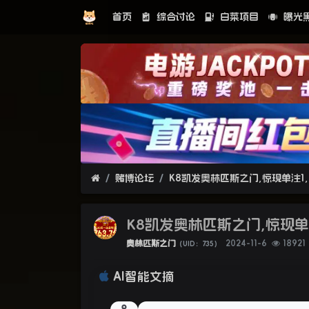
首页
综合讨论
白菜项目
曝光
赌博论坛
K8凯发奥林匹斯之门,惊现单注1,7
K8凯发奥林匹斯之门,惊现单注
奥林匹斯之门
2024-11-6
18921
（UID：735）
AI智能文摘