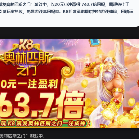
K8凯发奥林匹斯之门”游戏中，以20元小注赢得1763.7倍回报，展现绝佳手
件引发玩家热议，彰显游戏高回报率。K8凯发承诺提供独特游戏体验，回馈玩
8凯发奥林匹斯之门”游戏中，