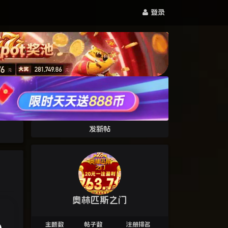
登录
发新帖
奥林匹斯之门
主题数
帖子数
注册排名