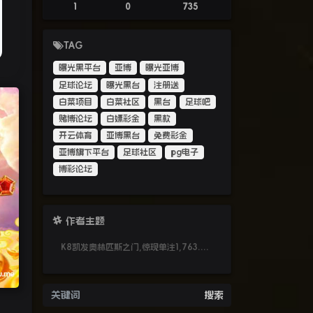
1
0
735
TAG
曝光黑平台
亚博
曝光亚博
足球论坛
曝光黑台
注册送
白菜项目
白菜社区
黑台
足球吧
赌博论坛
白嫖彩金
黑款
开云体育
亚博黑台
免费彩金
亚博旗下平台
足球社区
pg电子
博彩论坛
作者主题
K8凯发奥林匹斯之门,惊现单注1,763.7倍爆奖！?
搜索