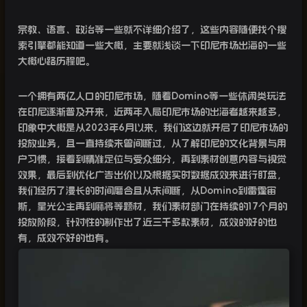
宗教、语言、政治等一些就不详细介绍了，这些内容随便找个搜
索引擎都能知道一些大概，主要就浅谈一下印尼市场出海的一些
大概心路历程吧。
一个拥有两亿人口的印尼市场，随着Domino等一些休闲类玩法
在印尼逐渐普及开来，近两年入局印尼市场的出海者越来越多，
印象中大概是从2023年6月以来，我们这边就开启了印尼市场的
投放业务，且一直持续未曾间断过，从了解印尼的文化背景与用
户习惯，接着到精准定位与受众细分，再到素材创意内容与视觉
效果，最后到优化广告出价以及根据实时数据成效来进行盯盘，
我们经历了漫长的时间磨合且从未间断，从Domino到雷霆宙
斯，星光公主再到麻将等题材，我们素材部门在持续的17个月的
投放阶段，针对性的制作出了近三千多款素材，成效的好的也
有，成效不好的也有。