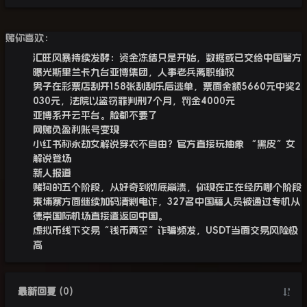
赌你喜欢：
汇旺风暴持续发酵：资金冻结只是开始，数据或已交给中国警方
曝光斯里兰卡九台亚博集团，人事老兵离职维权
男子在彩票店刮开158张刮刮乐后逃单，票面金额5660元中奖2
030元，法院以盗窃罪判刑7个月，罚金4000元
亚博系开云平台。脸都不要了
网赌负盈利账号变现
小红书称永劫女解说穿衣不自由？官方直接玩抽象 “黑皮”女
解说登场
新人报道
赌狗的五个阶段，从好奇到彻底崩溃，你现在正在经历哪个阶段
柬埔寨方面继续加码清剿电诈，327名中国籍人员被通过专机从
德崇国际机场直接遣返回中国。
虚拟币线下交易“钱币两空”诈骗频发，USDT当面交易风险极
高
最新回复
(
0
)