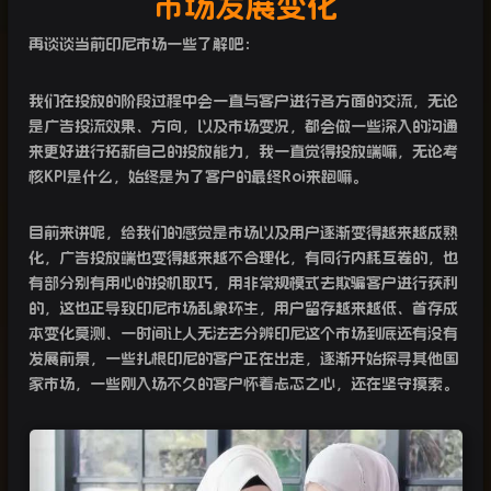
市场发展变化
再谈谈当前印尼市场一些了解吧：
我们在投放的阶段过程中会一直与客户进行各方面的交流，无论
是广告投流效果、方向，以及市场变况，都会做一些深入的沟通
来更好进行拓新自己的投放能力，我一直觉得投放端嘛，无论考
核KPI是什么，始终是为了客户的最终Roi来跑嘛。
目前来讲呢，给我们的感觉是市场以及用户逐渐变得越来越成熟
化，广告投放端也变得越来越不合理化，有同行内耗互卷的，也
有部分别有用心的投机取巧，用非常规模式去欺骗客户进行获利
的，这也正导致印尼市场乱象环生，用户留存越来越低、首存成
本变化莫测、一时间让人无法去分辨印尼这个市场到底还有没有
发展前景，一些扎根印尼的客户正在出走，逐渐开始探寻其他国
家市场，一些刚入场不久的客户怀着忐忑之心，还在坚守摸索。