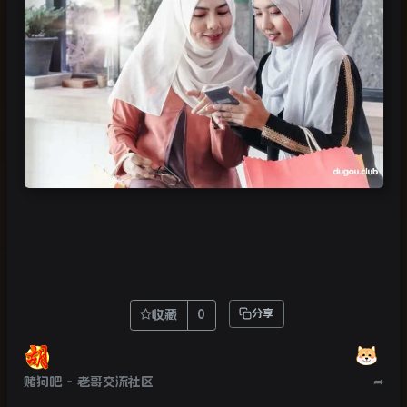
收藏
0
分享
赌狗吧 - 老哥交流社区
➦