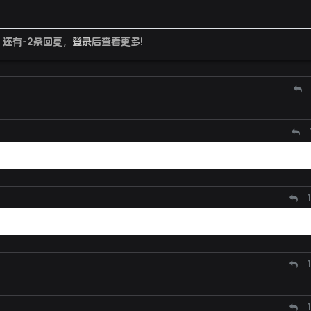
还有-2条回复，
登录
后查看更多!