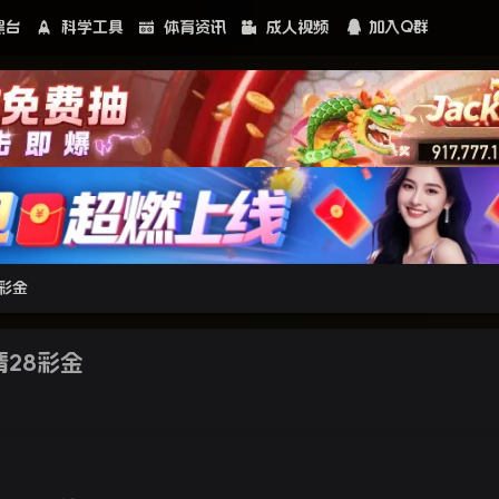
黑台
科学工具
体育资讯
成人视频
加入Q群
彩金
28彩金