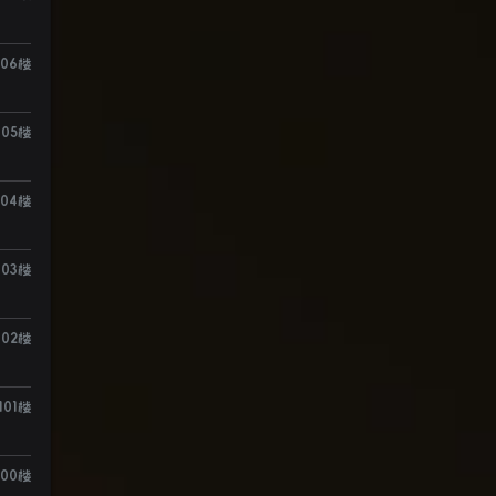
106
楼
105
楼
104
楼
103
楼
102
楼
101
楼
100
楼