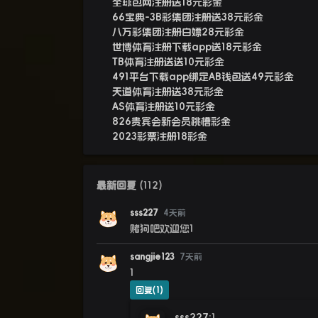
全球包网注册送18元彩金
66宝典-3B彩集团注册送38元彩金
八万彩集团注册白嫖28元彩金
世博体育注册下载app送18元彩金
TB体育注册送送10元彩金
491平台下载app绑定AB钱包送49元彩金
天道体育注册送38元彩金
AS体育注册送10元彩金
826贵宾会新会员跳槽彩金
2023彩票注册18彩金
最新回复
(
112
)
sss227
4天前
赌狗吧欢迎您1
sangjie123
7天前
1
回复(1)
sss227
:
1