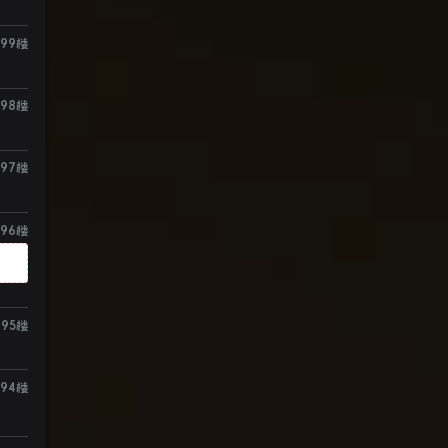
99
楼
98
楼
97
楼
96
楼
95
楼
94
楼