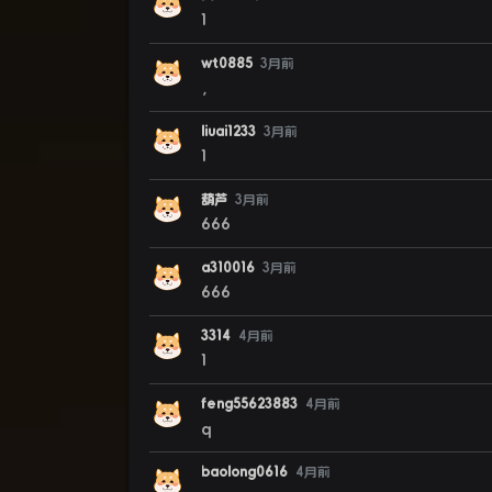
1
wt0885
3月前
，
liuai1233
3月前
1
葫芦
3月前
666
a310016
3月前
666
3314
4月前
1
feng55623883
4月前
q
baolong0616
4月前