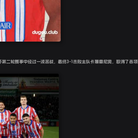
杯第二轮赛事中经过一波苦战，最终3-1击败主队卡塞雷尼奥，取得了各项