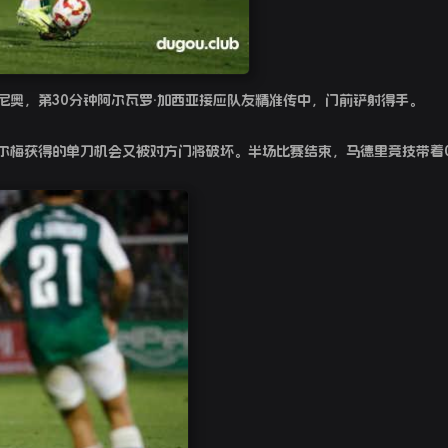
尼奥，第30分钟阿尔瓦罗·加西亚接应队友精准传中，门前铲射得手。
尔梅获得的单刀机会又被对方门将破坏。半场比赛结束，马德里竞技带着0