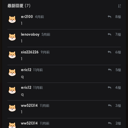
最新回复
(
7
)
er2100
4月前
8
楼
1
lenovoboy
5月前
7
楼
1
xia226226
9月前
6
楼
1
eric12
11月前
5
楼
q
eric12
11月前
4
楼
q
ww521314
11月前
3
楼
1
ww521314
11月前
2
楼