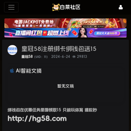
白菜社区
皇冠58注册绑卡绑钱包送15
皇冠58
2024-6-24
29813
（UID：11）
AI智能文摘
暂无文摘
绑钱包在优惠任务里面领取15 只能玩体育 提款秒
http://hg58.com