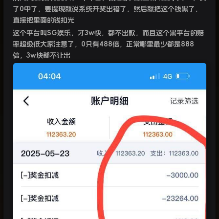
了0中了，要提现就说系统开奖出错了，然后就把这个钱黑了，
直接把里面的钱扣光
这个平台叫SG娱乐，才3w快，都不出款，而且这个黑平台的赔
率超级低大家注意了，0只有488倍，正常哪里最少都是888
倍，3w块都不让出