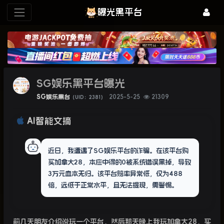
曝光黑平台
SG娱乐黑平台曝光
SG娱乐黑台
2025-5-25
21309
（UID：2381）
AI智能文摘
近日，我遭遇了SG娱乐平台的诈骗。在该平台购
买加拿大28，本应中得的0被系统错误黑掉，导致
3万元血本无归。该平台赔率异常低，仅为488
倍，远低于正常水平，且无法提现，需警惕。
前几天朋友介绍说玩一个平台，然后那天晚上我玩加拿大28，买