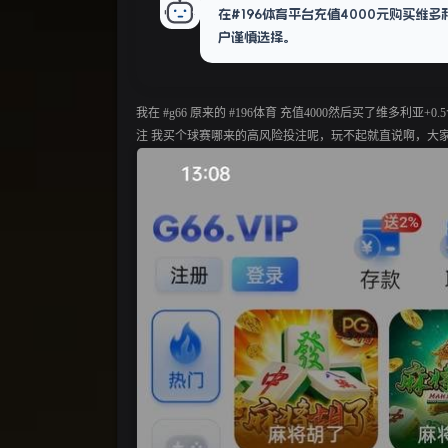
在#196体育平台充值4000元购买维
户谨慎选择。
我在 #g66 原来的 #196体育 充值4000然后买了维
注 我买个球赛哪来的高风险投注呢，玩不起就直说啊，大