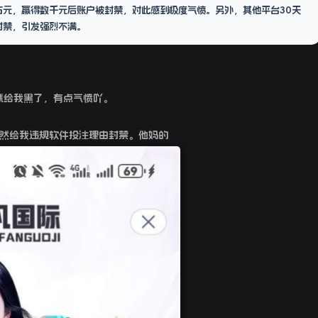
万元，赢得数千元后账户被封禁，对此感到极度气愤。另外，其他平台30天
封禁，引发强烈不满。
就给我黑了，有点气愤吖。
居然给我违规软件投注理由封禁。他妈的