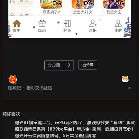
收藏
0
分享
赌狗吧 - 老哥交流社区
➦
赌你喜欢：
曝光8T娱乐黑平台，玩PG麻将胡了，赢钱就被安“套利”黑款
原玖鼎集团系列【899bc平台】黑本金+盈利，吃相极其恶心！
曝光开云体育随意封号，5万本金直接清零