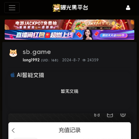
曝光黑平台
sb.game
long1992
2024-8-7
24359
（UID：168）
AI智能文摘
暂无文摘