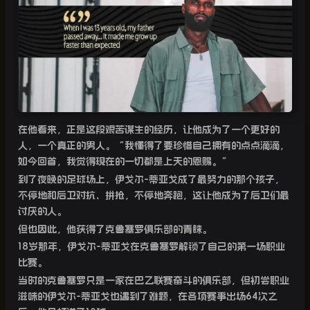
在他看来，正是这段艰苦谋生的经历，让他成为了一个更好的
人，一个真正的男人。“我懂得了要珍惜自己拥有的点点滴滴，
如今回首，我觉得现在的一切都是上天的恩赐。”
到了夜晚的足球场上，伊戈尔
-
蒂亚戈成了最努力的那个孩子，
不停地和后卫对抗、拼抢，不停地奔跑，这让他成为了后卫们最
讨厌的人。
但也因此，他获得了克鲁塞罗俱乐部的青睐。
18
岁那年，伊戈尔
-
蒂亚戈在克鲁塞罗解锁了自己的第一场职业
比赛。
当时的克鲁塞罗只是一家在巴乙联赛奋斗的俱乐部，但初尝职业
滋味的伊戈尔
-
蒂亚戈也遇到了难题，在各项赛事出场
64
次之