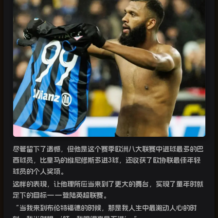
尽管留下了遗憾，但他是这个赛季欧洲八大联赛中进球最多的巴
西球员，比皇马的维尼修斯多进
3
球，还收获了欧协联最佳年轻
球员的个人奖项。
这样的表现，让他理所应当来到了更大的舞台，实现了童年时就
定下的目标
——
登陆英超联赛。
“
当我来到布伦特福德的时候，那是我人生中最激动人心的时