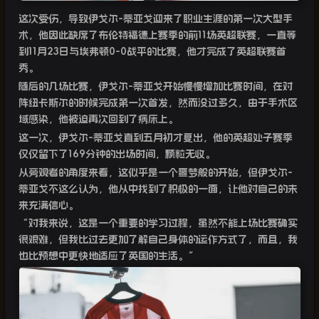
这次受伤，导致伊戈尔
-
蒂亚戈迎来了职业生涯的第一次大型手
术，他因此缺席了布伦特福德上赛季的前
11
场英超联赛，一直等
到
11
月
23
日与埃弗顿
0-0
战平的比赛，他才完成了英超联赛首
秀。
随后的几场比赛，伊戈尔
-
蒂亚戈开始慢慢增加比赛时间，在对
阵纽卡斯尔的时候完成第一次首发，然而没过多久，由于手术区
域感染，他被迫再次回到了病床上。
这一次，伊戈尔
-
蒂亚戈直到五月初才复出，他的英超处子赛季
仅仅留下了
169
分钟的出场时间，颗粒无收。
从旁观者的角度来看，这似乎是一个噩梦般的开始，但伊戈尔
-
蒂亚戈不这么认为，他从中找到了积极的一面，让他对自己的未
来充满信心。
“
对我来说，这是一个重要的学习过程，虽然不能上场比赛确实
很艰难，但我比过去更加了解自己身体的运作方式了，而且，我
也比预想中更快地适应了英国的生活。”