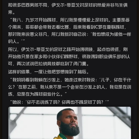
和很多巴西男孩不同，伊戈尔
-
蒂亚戈对足球的热爱并非与生俱
来。
“
我八、九岁才开始踢球，所以我是慢慢爱上足球的。主要是每
个周末，哥哥都会带我去看比赛，后来我看到
C
罗在曼联踢球，
那对我来说意义非凡，所以我就对自己说：
‘
我也想成为像他一样
的人。
’
”
所以，伊戈尔
-
蒂亚戈的足球之路开始得很晚，起点也很低，刚
开始他只是在家乡和小伙伴们踢野球，很难得到职业俱乐部的认
可，两次试训巴拉纳竞技都吃到了闭门羹。
这样的结果，一度让他把梦想抛到了脑后。
“
我妈妈看到我躺在沙发上，她走过来对我说：
‘
儿子，你在干什
么？
’
在那之前，我从来不是一个会坐在沙发上的人，我总是在训
练，总是在为踢球做些什么。”
“
她说：
‘
你不去训练了吗？你再也不踢足球了吗？
’
”