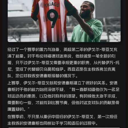
经过了一个赛季的蓄力与准备，英超第二年的伊戈尔
-
蒂亚戈充
满了能量。对于布伦特福德球迷来说，他就像是一笔全新的引
援，只不过伊戈尔
-
蒂亚戈需要承担更重的职责，从代替伊万
-
托
尼，变成了代替姆贝乌莫和维萨。而且还是在主教练弗兰克离
队，定位球教练安德鲁斯接替的情况下。
上赛季，伊戈尔
-
蒂亚戈就和安德鲁斯建立了很好的关系。安德
鲁斯对于他的能力始终深信不疑，“我一直都知道他作为一名足
球运动员的素质，以及他对胜利的渴望。有时候他太急于求成，
需要耐心一些，才能找到比赛节奏，但他对这支球队的贡献是毋
庸置疑的。”
在赛季初，不只是从重伤中回归的伊戈尔
-
蒂亚戈，第一次担任
主教练的安德鲁斯也同样处于学习和适应的过程中。