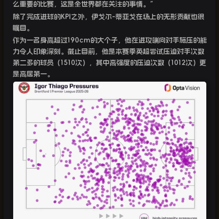
么重要的比赛，这是全世界都在关注的事情。”
除了完成进球的
KPI
之外，伊戈尔
-
蒂亚戈在场上的无形贡献也很
瞩目。
作为一名身高超过
190cm
的大个子，他在进攻端向对手施压的能
力令人印象深刻。截止目前，他是本赛季英超尝试压迫对手次数
第二多的球员（
1510
次），其中高强度的压迫次数（
1012
次）更
是高居第一。