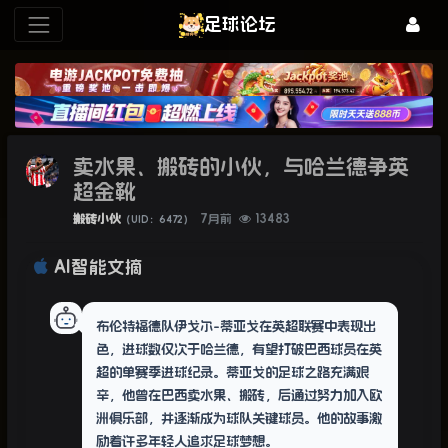
足球论坛
卖水果、搬砖的小伙，与哈兰德争英
超金靴
搬砖小伙
7月前
13483
（UID：6472）
AI智能文摘
布伦特福德队伊戈尔-蒂亚戈在英超联赛中表现出
色，进球数仅次于哈兰德，有望打破巴西球员在英
超的单赛季进球纪录。蒂亚戈的足球之路充满艰
辛，他曾在巴西卖水果、搬砖，后通过努力加入欧
洲俱乐部，并逐渐成为球队关键球员。他的故事激
励着许多年轻人追求足球梦想。