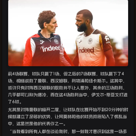
前
4
场联赛，球队只赢了
1
场，但之后的
7
场联赛，球队赢下了
4
场，相继战胜了曼联、西汉姆联、利物浦和纽卡斯尔。这其中，
或许只有对阵西汉姆联的取胜并不让人意外，其余的三场胜利，
几乎都可以称为爆冷，而在这
4
场胜利当中，伊戈尔
-
蒂亚戈打进
了
6
球。
尤其是对阵曼联的梅开二度，让球队在比赛开始不到
20
分钟的时
候就建立了足够的优势，让阿莫林和他的球员彻底陷入了慌乱当
中，这显然是他的代表作之一。
“
当我看到所有人都在谈论我时，那一刻我才意识到这是一场多