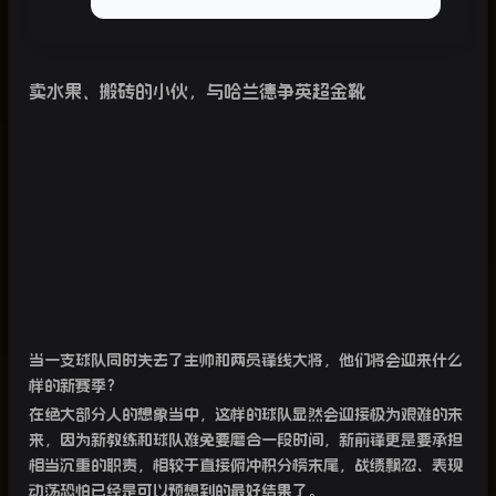
卖水果、搬砖的小伙，与哈兰德争英超金靴
当一支球队同时失去了主帅和两员锋线大将，他们将会迎来什么
样的新赛季？
在绝大部分人的想象当中，这样的球队显然会迎接极为艰难的未
来，因为新教练和球队难免要磨合一段时间，新前锋更是要承担
相当沉重的职责，相较于直接俯冲积分榜末尾，战绩飘忽、表现
动荡恐怕已经是可以预想到的最好结果了。