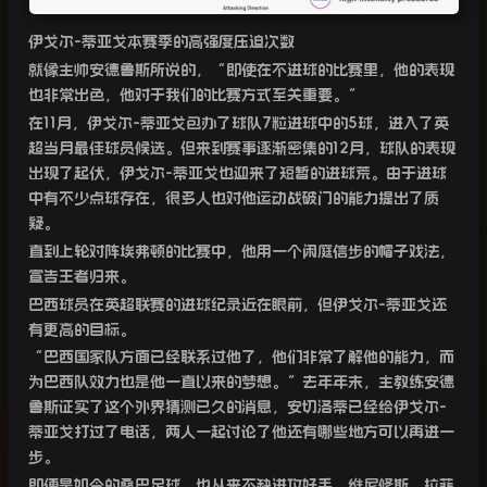
伊戈尔
-
蒂亚戈本赛季的高强度压迫次数
就像主帅安德鲁斯所说的，“即使在不进球的比赛里，他的表现
也非常出色，他对于我们的比赛方式至关重要。”
在
11
月，伊戈尔
-
蒂亚戈包办了球队
7
粒进球中的
5
球，进入了英
超当月最佳球员候选。但来到赛事逐渐密集的
12
月，球队的表现
出现了起伏，伊戈尔
-
蒂亚戈也迎来了短暂的进球荒。由于进球
中有不少点球存在，很多人也对他运动战破门的能力提出了质
疑。
直到上轮对阵埃弗顿的比赛中，他用一个闲庭信步的帽子戏法，
宣告王者归来。
巴西球员在英超联赛的进球纪录近在眼前，但伊戈尔
-
蒂亚戈还
有更高的目标。
“
巴西国家队方面已经联系过他了，他们非常了解他的能力，而
为巴西队效力也是他一直以来的梦想。”去年年末，主教练安德
鲁斯证实了这个外界猜测已久的消息，安切洛蒂已经给伊戈尔
-
蒂亚戈打过了电话，两人一起讨论了他还有哪些地方可以再进一
步。
即便是如今的桑巴足球，也从来不缺进攻好手，维尼修斯、拉菲