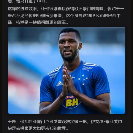
后，他只打进了
10
球。
这样的进球效率，让他很难直接获得欧洲豪门的青睐，但对于一
些名不见经传的小俱乐部来说，这个身高达到
191cm
的巴西中
锋，依然是一块值得雕琢的璞玉。
于是，保加利亚豪门卢多戈雷茨决定赌一把，伊戈尔
-
蒂亚戈也
决定去探索更大也更未知的世界。