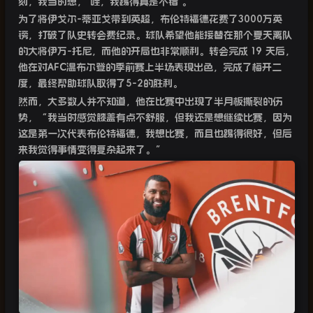
刻，我当时想，
‘
哇，我踢得真是不错
’
。”
为了将伊戈尔
-
蒂亚戈带到英超，布伦特福德花费了
3000
万英
镑，打破了队史转会费纪录。球队希望他能接替在那个夏天离队
的大将伊万
-
托尼，而他的开局也非常顺利。转会完成
19
天后，
他在对
AFC
温布尔登的季前赛上半场表现出色，完成了梅开二
度，最终帮助球队取得了
5-2
的胜利。
然而，大多数人并不知道，他在比赛中出现了半月板撕裂的伤
势，“我当时感觉膝盖有点不舒服，但我还是想继续比赛，因为
这是第一次代表布伦特福德，我想比赛，而且也踢得很好，但后
来我觉得事情变得复杂起来了。”