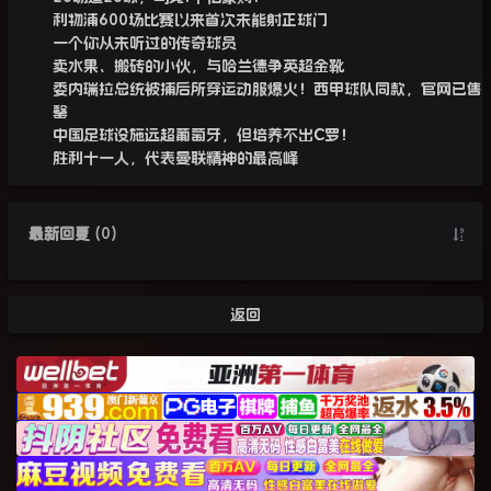
利物浦600场比赛以来首次未能射正球门
一个你从未听过的传奇球员
卖水果、搬砖的小伙，与哈兰德争英超金靴
委内瑞拉总统被捕后所穿运动服爆火！西甲球队同款，官网已售
罄
中国足球设施远超葡萄牙，但培养不出C罗！
胜利十一人，代表曼联精神的最高峰
最新回复
(
0
)
返回