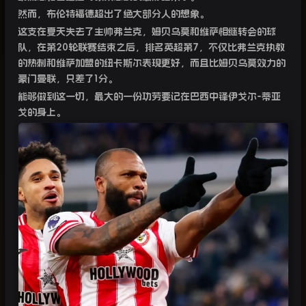
然而，布伦特福德超出了绝大部分人的想象。
这支在夏天失去了主帅弗兰克，姆贝乌莫和维萨相继转会的球
队，在第
20
轮联赛结束之后，排名英超第
7
，不仅比弗兰克执教
的热刺和维萨加盟的纽卡斯尔表现更好，而且比姆贝乌莫效力的
豪门曼联，只差了
1
分。
能够做到这一切，最大的一份功劳要记在巴西中锋伊戈尔
-
蒂亚
戈的身上。