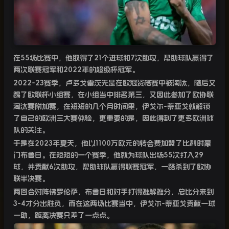
在
55
场比赛中，他取得了
21
个进球和
7
次助攻，帮助球队赢得了
两次联赛冠军和
2022
年的超级杯冠军。
2022-23
赛季，卢多戈雷茨先是在欧冠资格赛中被淘汰，随后又
踢了欧联杯小组赛，在小组当中排名第三，又因此参加了欧协联
淘汰赛附加赛，在短短的几个月时间里，伊戈尔
-
蒂亚戈就解锁
了自己的欧洲三大赛体验，更重要的是，因此得到了更多欧洲球
队的关注。
于是在
2023
年夏天，他以
1100
万欧元的转会费加盟了比利时豪
门布鲁日。在短短的一个赛季，他就为球队出场
55
次打入
29
球，并贡献
6
次助攻，帮助球队赢得联赛冠军，一路杀到了欧协
联半决赛。
两回合对阵佛罗伦萨，布鲁日和对手打得难解难分，总比分来到
3-4
才分出胜负，而在这两场比赛当中，伊戈尔
-
蒂亚戈贡献一球
一助，距离决赛只差了一点点。