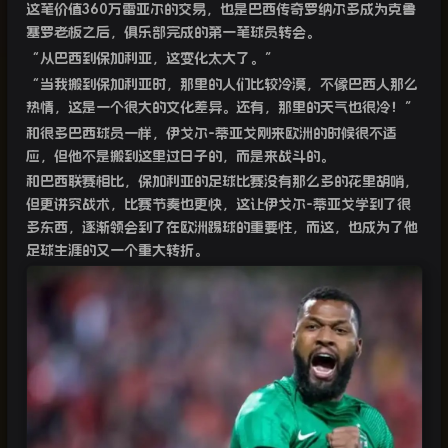
这笔价值
360
万雷亚尔的交易，也是巴西传奇罗纳尔多成为克鲁
塞罗老板之后，俱乐部完成的第一笔球员转会。
“
从巴西到保加利亚，这变化太大了。”
“
当我搬到保加利亚时，那里的人们比较冷漠，不像巴西人那么
热情，这是一个很大的文化差异。还有，那里的天气也很冷！”
和很多巴西球员一样，伊戈尔
-
蒂亚戈刚来欧洲的时候很不适
应，但他不是搬到这里过日子的，而是来战斗的。
和巴西联赛相比，保加利亚的足球比赛没有那么多的花里胡哨，
但更讲究战术，比赛节奏也更快，这让伊戈尔
-
蒂亚戈学到了很
多东西，逐渐领会到了在欧洲踢球的重要性，而这，也成为了他
足球生涯的又一个重大转折。