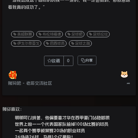
“
当我达成这个目标的时候
——
是的，我一定会做到，那就意味
着我真的成功了。”
英超联赛
布伦特福德
足球吧
足球论坛
伊戈尔蒂亚戈
巴西球员
足球之路
收藏
0
分享
赌狗吧 - 老哥交流社区
➦
赌你喜欢：
明明可以拼爹，他偏要靠才华在西甲豪门站稳脚跟
世界上唯一一个代表国家队输掉100场比赛的球员
一名两个赛季被禁赛20场的职业球员
26场造26球，马竞1个亿豪购！