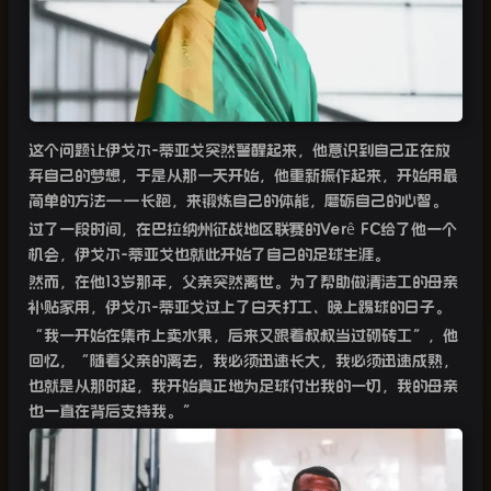
这个问题让伊戈尔
-
蒂亚戈突然警醒起来，他意识到自己正在放
弃自己的梦想，于是从那一天开始，他重新振作起来，开始用最
简单的方法
——
长跑，来锻炼自己的体能，磨砺自己的心智。
过了一段时间，在巴拉纳州征战地区联赛的
Verê FC
给了他一个
机会，伊戈尔
-
蒂亚戈也就此开始了自己的足球生涯。
然而，在他
13
岁那年，父亲突然离世。为了帮助做清洁工的母亲
补贴家用，伊戈尔
-
蒂亚戈过上了白天打工、晚上踢球的日子。
“
我一开始在集市上卖水果，后来又跟着叔叔当过砌砖工”，他
回忆，“随着父亲的离去，我必须迅速长大，我必须迅速成熟，
也就是从那时起，我开始真正地为足球付出我的一切，我的母亲
也一直在背后支持我。”