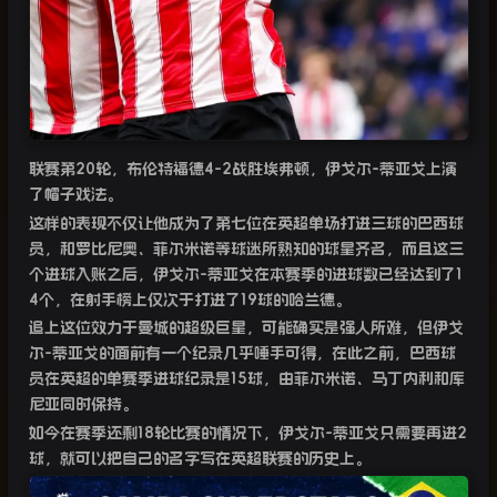
联赛第
20
轮，布伦特福德
4-2
战胜埃弗顿，伊戈尔
-
蒂亚戈上演
了帽子戏法。
这样的表现不仅让他成为了第七位在英超单场打进三球的巴西球
员，和罗比尼奥、菲尔米诺等球迷所熟知的球星齐名，而且这三
个进球入账之后，伊戈尔
-
蒂亚戈在本赛季的进球数已经达到了
1
4
个，在射手榜上仅次于打进了
19
球的哈兰德。
追上这位效力于曼城的超级巨星，可能确实是强人所难，但伊戈
尔
-
蒂亚戈的面前有一个纪录几乎唾手可得，在此之前，巴西球
员在英超的单赛季进球纪录是
15
球，由菲尔米诺、马丁内利和库
尼亚同时保持。
如今在赛季还剩
18
轮比赛的情况下，伊戈尔
-
蒂亚戈只需要再进
2
球，就可以把自己的名字写在英超联赛的历史上。